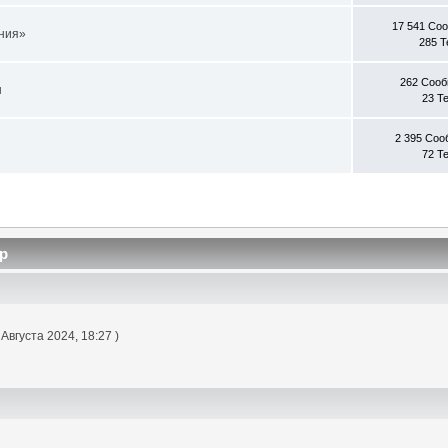
17 541 Со
ния»
285 
262 Соо
ы
23 Т
2 395 Со
72 Т
р
 Августа 2024, 18:27 )