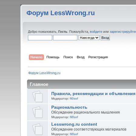
Форум LessWrong.ru
Добро пожаловать,
Гость
. Пожалуйста,
войдите
или
зарегистрируйте
Начало
Помощь
Поиск
Вход
Регистрация
Форум LessWrong.ru
Главное
Правила, рекомендации и объявления
Модератор:
fil0sof
Рациональность
Обсуждение рационального мышления
Модератор:
fil0sof
Lesswrong.ru content
Обсуждение соответствующих материалов
Модератор:
fil0sof