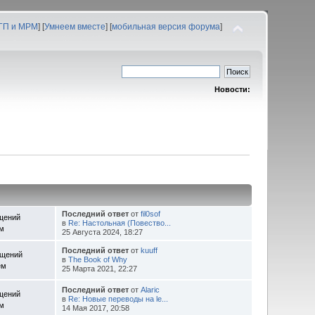
 ГП и МРМ
] [
Умнеем вместе
] [
мобильная версия форума
]
Новости:
Последний ответ
от
fil0sof
щений
в
Re: Настольная (Повество...
ем
25 Августа 2024, 18:27
Последний ответ
от
kuuff
бщений
в
The Book of Why
ем
25 Марта 2021, 22:27
Последний ответ
от
Alaric
щений
в
Re: Новые переводы на le...
ем
14 Мая 2017, 20:58