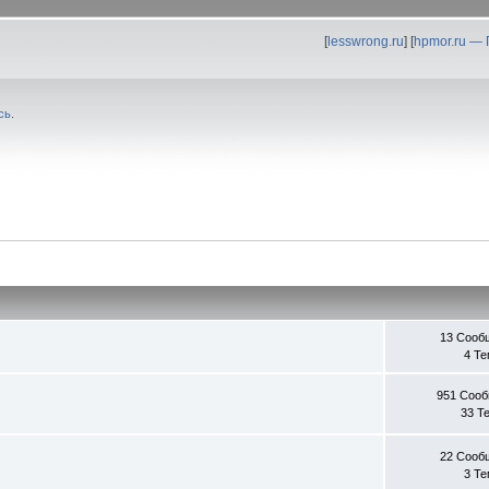
[
lesswrong.ru
] [
hpmor.ru —
сь
.
13 Сооб
4 Т
951 Соо
33 Т
22 Сооб
3 Т