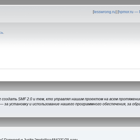
[
lesswrong.ru
] [
hpmor.ru —
сь
.
 создать SMF 2.0 и тем, кто управлял нашим проектом на всем протяжении
— за установку и использование нашего программного обеспечения, за обра