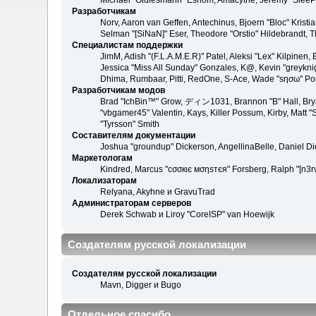
Michael "Oldiesmann" Eshom, Amacythe, Jeremy "SleePy
Разработчикам
Norv, Aaron van Geffen, Antechinus, Bjoern "Bloc" Kris
Selman "[SiNaN]" Eser, Theodore "Orstio" Hildebrandt, T
Специалистам поддержки
JimM, Adish "(F.L.A.M.E.R)" Patel, Aleksi "Lex" Kilpinen
Jessica "Miss All Sunday" Gonzales, K@, Kevin "greyknight
Dhima, Rumbaar, Pitti, RedOne, S-Ace, Wade "sησω" Po
Разработчикам модов
Brad "IchBin™" Grow, ディン1031, Brannon "B" Hall, Bryan
"vbgamer45" Valentin, Kays, Killer Possum, Kirby, Matt
"Tyrsson" Smith
Составителям документации
Joshua "groundup" Dickerson, AngellinaBelle, Daniel D
Маркетологам
Kindred, Marcus "cσσкιє мσηѕтєя" Forsberg, Ralph "[n3r
Локализаторам
Relyana, Akyhne и GravuTrad
Администраторам серверов
Derek Schwab и Liroy "CoreISP" van Hoewijk
Создателям русской локализации
Создателям русской локализации
Mavn, Digger и Bugo
Отдельное спасибо