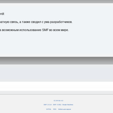
rdt
атную связь, а также сводил с ума разработчиков.
а возможным использование SMF во всем мире.
CC BY-SA 4.0
SMF 2.0.14
|
SMF © 2011
,
Simple Machines
XHTML
RSS
Мобильная версия