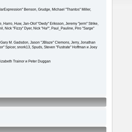
larExpression" Benson, Grudge, Michael "Thantos" Miller,
e, Harro, Huw, Jan-Olof "Owdy" Eriksson, Jeremy "jerm" Strike,
il, Nick "Fizzy" Dyer, Nick "Ha²", Paul_Pauline, Piro "Sarge"
 Gary M. Gadsdon, Jason "JBlaze" Clemons, Jerry, Jonathan
or" Spicer, snork13, Spuds, Steven "Fustrate" Hoffman и Joey
lizabeth Trainor и Peter Duggan