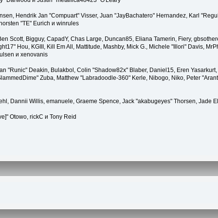
" Darwood и Justin "metallica48423" O'Leary
tiansen, Hendrik Jan "Compuart" Visser, Juan "JayBachatero" Hernandez, Karl "Regu
horsten "TE" Eurich и winrules
, Ben Scott, Bigguy, CapadY, Chas Large, Duncan85, Eliana Tamerin, Fiery, gbsother
17" Hou, KGIII, Kill Em All, Mattitude, Mashby, Mick G., Michele "Illori" Davis, MrPh
ulsen и xenovanis
 "Runic" Deakin, Bulakbol, Colin "Shadow82x" Blaber, Daniel15, Eren Yasarkurt,
 "SlammedDime" Zuba, Matthew "Labradoodle-360" Kerle, Nibogo, Niko, Peter "Arant
iehl, Dannii Willis, emanuele, Graeme Spence, Jack "akabugeyes" Thorsen, Jade E
ve]" Otowo, rickC и Tony Reid