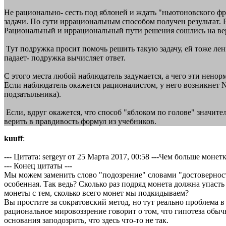
Не рационально- сесть под яблоней и ждать "ньютоновского фр
задачи. По сути иррациональным способом получен результат. 
Рациональный и иррациональный пути решения сошлись на ве
Тут подружка просит помочь решить такую задачу, ей тоже лень
падает- подружка вычисляет ответ.
С этого места любой наблюдатель задумается, а чего эти ненор
Если наблюдатель окажется рационалистом, у него возникнет N
подзатыльника).
Если, вдруг окажется, что способ "яблоком по голове" значит
верить в правдивость формул из учебников.
kuuff
:
--- Цитата: sergeyr от 25 Марта 2017, 00:58 ---Чем больше мон
--- Конец цитаты ---
Мы можем заменить слово "подозрение" словами "достоверность
особенная. Так ведь? Сколько раз подряд монета должна упасть
монеты с тем, сколько всего монет мы подкидываем?
Вы простите за сократовский метод, но тут реально проблема в
рациональное мировоззрение говорит о том, что гипотеза обыч
основания заподозрить, что здесь что-то не так.