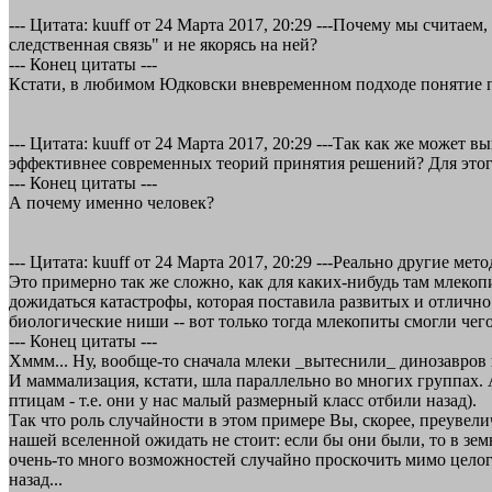
--- Цитата: kuuff от 24 Марта 2017, 20:29 ---Почему мы счита
следственная связь" и не якорясь на ней?
--- Конец цитаты ---
Кстати, в любимом Юдковски вневременном подходе понятие п
--- Цитата: kuuff от 24 Марта 2017, 20:29 ---Так как же мож
эффективнее современных теорий принятия решений? Для этог
--- Конец цитаты ---
А почему именно человек?
--- Цитата: kuuff от 24 Марта 2017, 20:29 ---Реально другие м
Это примерно так же сложно, как для каких-нибудь там млеко
дожидаться катастрофы, которая поставила развитых и отличн
биологические ниши -- вот только тогда млекопиты смогли чего
--- Конец цитаты ---
Хммм... Ну, вообще-то сначала млеки _вытеснили_ динозавров 
И маммализация, кстати, шла параллельно во многих группах
птицам - т.е. они у нас малый размерный класс отбили назад).
Так что роль случайности в этом примере Вы, скорее, преувели
нашей вселенной ожидать не стоит: если бы они были, то в з
очень-то много возможностей случайно проскочить мимо целого
назад...