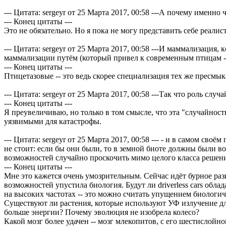
--- Цитата: sergeyr от 25 Марта 2017, 00:58 ---А почему именно 
--- Конец цитаты ---
Это не обязательно. Но я пока не могу представить себе реали
--- Цитата: sergeyr от 25 Марта 2017, 00:58 ---И маммализаци
маммализации путём (который привел к современным птицам - т
--- Конец цитаты ---
Птицетазовые -- это ведь скорее специализация тех же пресм
--- Цитата: sergeyr от 25 Марта 2017, 00:58 ---Так что роль слу
--- Конец цитаты ---
Я преувеличиваю, но только в том смысле, что эта "случайнос
уязвимыми для катастрофы.
--- Цитата: sergeyr от 25 Марта 2017, 00:58 --- - и в самом св
не стоит: если бы они были, то в земной биоте должны были 
возможностей случайно проскочить мимо целого класса решений
--- Конец цитаты ---
Мне это кажется очень умозрительным. Сейчас идёт бурное разв
возможностей упустила биология. Будут ли driverless cars обл
на высоких частотах -- это можно считать упущением биологи
Существуют ли растения, которые используют УФ излучение для
больше энергии? Почему эволюция не изобрела колесо?
Какой мозг более удачен -- мозг млекопитов, с его шестислойн