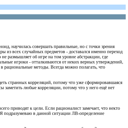
каноид, научилась совершать правильные, но с точки зрения
ры из всех случайных предметов - доставался именно переход
 не размышляет об игре на том уровне абстракции, где
альные игроки - отталкиваются от неких верных утверждений,
 в рациональные методы. Всегда можно полагать, что
идеть странных корреляций, потому что уже сформировавшаяся
нсы заметить любые корреляции, потому что у него ещё нет
всего приводят к цели. Если рационалист замечает, что некто
. Я подразумеваю в данной ситуации ЛВ-определение