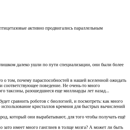
.
ум птицетазовые активно продвигались параллельным
 слишком далеко ушли по пути специализации, они были более
ак-то о том, почему параспособностей в нашей вселенной ожидать
 и соответствующее поведение. Не очень-то много
го таксоны, разошедшиеся еще миллиарды лет назад...
будет сравнить роботов с биологией, и посмотреть: как много
 не использование кристаллов кремния для быстрых вычислений
род, который они вырабатывают, для того чтобы получать ещё
но зато имеет много ганглиев в толще мозга? А может ли быть