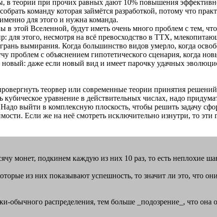
ы, в теории при прочих равных дают 10% повышения эффективнос
собрать команду которая займётся разработкой, потому что прак
именно для этого и нужна команда.
 в этой Вселенной, будут иметь очень много проблем с тем, что
р: для этого, несмотря на всё превосходство в ТТХ, млекопита
ань вымирания. Когда большинство видов умерло, когда освобо
учу проблем с объяснением гипотетического сценария, когда но
м новый: даже если новый вид и имеет парочку удачных эволюц
ы опровергнуть теорвер или современные теории принятия решений
ь кубическое уравнение в действительных числах, надо придумат
. Надо выйти в комплексную плоскость, чтобы решить задачу сф
мости. Если же на неё смотреть исключительно изнутри, то эт
тысячу монет, подкинем каждую из них 10 раз, то есть неплохие ша
торые из них показывают успешность, то значит ли это, что он
ски-обычного распределения, тем больше _подозрение_, что она 