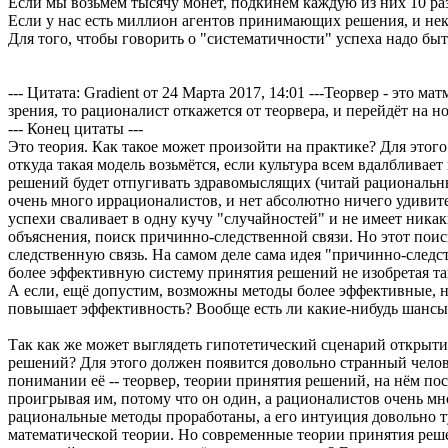
Если мы возьмём тысячу монет, подкинем каждую из них 10 раз,
Если у нас есть миллион агентов принимающих решения, и неко
Для того, чтобы говорить о "систематичности" успеха надо быт
--- Цитата: Gradient от 24 Марта 2017, 14:01 ---Теорвер - это 
зрения, то рационалист откажется от теорвера, и перейдёт на н
--- Конец цитаты ---
Это теория. Как такое может произойти на практике? Для этог
откуда такая модель возьмётся, если культура всем вдалблива
решений будет отпугивать здравомыслящих (читай рациональны
очень много иррационалистов, и нет абсолютно ничего удивите
успехи сваливает в одну кучу "случайностей" и не имеет ника
объяснения, поиск причинно-следственной связи. Но этот поис
следственную связь. На самом деле сама идея "причинно-следс
более эффективную систему принятия решений не изобретая так
А если, ещё допустим, возможны методы более эффективные, н
повышает эффективность? Вообще есть ли какие-нибудь шансы
Так как же может выглядеть гипотетический сценарий открыт
решений? Для этого должен появится довольно странный челов
понимании её -- теорвер, теории принятия решений, на нём по
проигрывая им, потому что он один, а рационалистов очень мно
рациональные методы проработаны, а его интуиция довольно т
математической теории. Но современные теории принятия решен