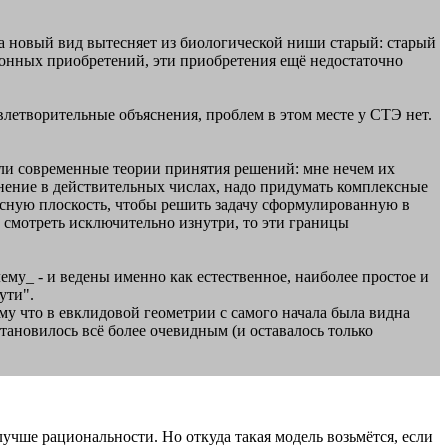
гда новый вид вытесняет из биологической ниши старый: старый
ионных приобретений, эти приобретения ещё недостаточно
влетворительные объяснения, проблем в этом месте у СТЭ нет.
ер или современные теории принятия решений: мне нечем их
внение в действительных числах, надо придумать комплексные
ексную плоскость, чтобы решить задачу сформулированную в
 смотреть исключительно изнутри, то эти границы
ему_ - и ведены именно как естественное, наиболее простое и
ути".
ому что в евклидовой геометрии с самого начала была видна
становилось всё более очевидным (и оставалось только
лучше рациональности. Но откуда такая модель возьмётся, если