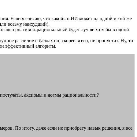
ния. Если я считаю, что какой-то ИИ может на одной и той же
(или возьму наихудший).
то альтернативно-рациональный будет лучше хотя бы в одной
пное различие в баллах он, скорее всего, не пропустит. Ну, то
три эффективный алгоритм.
мые постулаты, аксиомы и догмы рациональности?
еров. По итогу, даже если не приобрету навык решения, я все