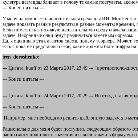
культура всем вдалбливает в голову те самые постулаты, акси
--- Конец цитаты ---
У меня на компе есть испытательная среда для ИИ. Множество з
задаче показать разные результаты в разные моменты времени, 
Если поместить в похожую испытательную среду сначала рацион
задаче. Набранные очки будут различаться заметным образом.
Да, я оцениваю этих агентов сквозь призму теорвера. Может, те
есть я пока не представляю себе, какие должны быть цифры на
iren_doroshenko
:
--- Цитата: kuuff от 23 Марта 2017, 23:49 --- "противоположност
--- Конец цитаты ---
--- Цитата: kuuff от 24 Марта 2017, 20:29 --- Но откуда такая 
--- Конец цитаты ---
Например, мне необходимо решить шаблонную задачу, я в мат
Рационально для меня будет поступить следующим образом- от
равно смогу подставить значения из своей задачи в формулу, и 