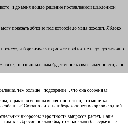
 место, и до меня дошло решение поставленной шаблонной
о могу показать яблоню под которой до меня доходит. Яблоко
происходит) до этических(может и яблок не надо, достаточно
матике, то рациональным будет использовать именно его, а не
еделения, тем больше _подозрение_, что она особенная.
лом, характеризующим вероятность того, что монетка
 особенная? Связано ли как-нибудь количество орлов с одной
 отдельных выбросов: вероятность выбросов растёт. Наше
ы таких выбросов не было бы, то у нас были бы серьёзные