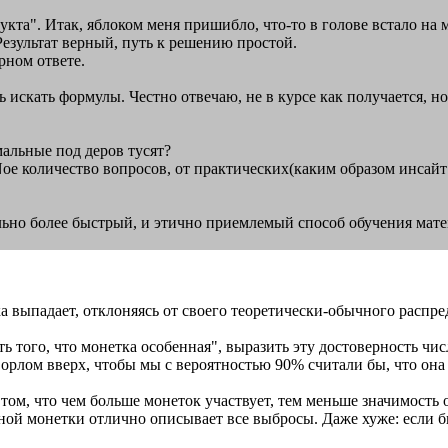
укта". Итак, яблоком меня пришибло, что-то в голове встало на
Результат верный, путь к решению простой.
рном ответе.
 искать формулы. Честно отвечаю, не в курсе как получается, н
мальные под деров тусят?
ое количество вопросов, от практических(каким образом инсайт 
ельно более быстрый, и этично приемлемый способ обучения мате
етка выпадает, отклоняясь от своего теоретически-обычного распр
 того, что монетка особенная", выразить эту достоверность чис
 орлом вверх, чтобы мы с вероятностью 90% считали бы, что она
 том, что чем больше монеток участвует, тем меньше значимость
ной монетки отлично описывает все выбросы. Даже хуже: если б