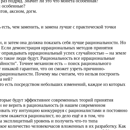
раз подряд. Значит ли это что монета особенная?
и особенные?
тов, аксиом, догм.
ь есть, чем заменить, и замена лучше с практической точки
и, и затем она должна показать себя лучше рациональности. Но
ти? Если демонстрация иррациональных методов принятия
 оправдывать иррациональный успех случайностью -- на земле
то такие люди будут. Рациональность все иррациональные
айности". Точнее механизм есть -- поиск рационального
 никакой гарантии, что он сможет узреть причинно-
 рациональности. Почему мы считаем, что нельзя построить
а ней?
то есть посредством небольших изменений, каждое из которых
торые будут эффективнее современных теорий принятия
и не верить в рациональность (в нашем современном
ачивать эту интуицию конкурируя с рационалистами и постоянно
лем окажется рационалист, но дело ещё и в том, что
а эксплицитный уровень и получить что-то типа
акое количество человекочасов вложенных в их разработку. Как