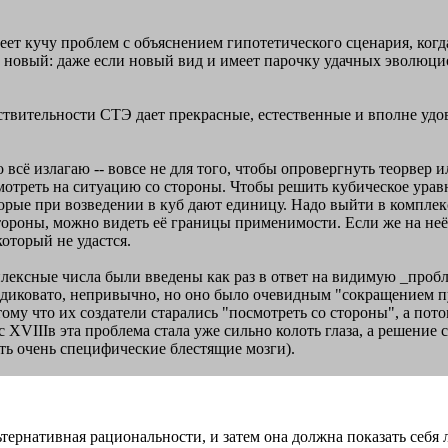
 имеет кучу проблем с объяснением гипотетического сценария, ко
м новый: даже если новый вид и имеет парочку удачных эволюц
ствительности СТЭ дает прекрасные, естественные и вполне удо
 это всё излагаю -- вовсе не для того, чтобы опровергнуть теорв
 смотреть на ситуацию со стороны. Чтобы решить кубическое ура
оторые при возведении в куб дают единицу. Надо выйти в компл
тороны, можно видеть её границы применимости. Если же на неё
оторый не удастся.
плексные числа были введены как раз в ответ на видимую _пробл
 диковато, непривычно, но оно было очевидным "сокращением п
ому что их создатели старались "посмотреть со стороны", а пот
 XVIIIв эта проблема стала уже сильно колоть глаза, а решение 
еть очень специфические блестящие мозги).
льтернативная рациональности, и затем она должна показать себя 