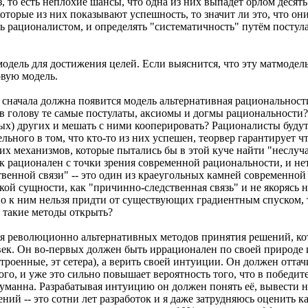
 то есть неплохие шансы, что одна из них выпадет орлом десять 
торые из них показывают успешность, то значит ли это, что он
ь рационалистом, и определять "систематичность" путём постула
матмодель для достижения целей. Если выяснится, что эту матмодел
овую модель.
о сначала должна появится модель альтернативная рациональност
ет в голову те самые постулаты, аксиомы и догмы рациональнос
х) других и мешать с ними кооперировать? Рационалисты будут
льного в том, что кто-то из них успешен, теорвер гарантирует ч
ких механизмов, которые пытались бы в этой куче найти "неслуч
к рационален с точки зрения современной рациональности, и нет
твенной связи" -- это один из краеугольных камней современной
ой сущности, как "причинно-следственная связь" и не якорясь н
о к ним нельзя придти от существующих градиентным спуском, 
 такие методы открыть?
ия революционно альтернативных методов принятия решений, ко
ек. Он во-первых должен быть иррационален по своей природе 
строенные, эт сетера), а верить своей интуиции. Он должен отт
го, и уже это сильно повышает вероятность того, что в победите
уманна. Разрабатывая интуицию он должен понять её, вывести н
ий -- это сотни лет разработок и я даже затрудняюсь оценить к