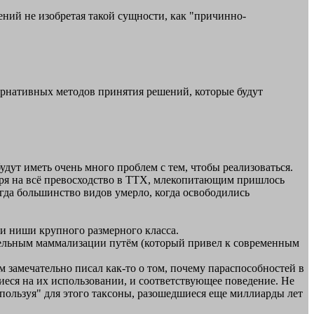
шений не изобретая такой сущности, как "причинно-
ьтернативных методов принятия решений, которые будут
будут иметь очень много проблем с тем, чтобы реализоваться.
отря на всё превосходство в ТТХ, млекопитающим пришлось
да большинство видов умерло, когда освободились
 и ниши крупного размерного класса.
лельным маммализации путём (который привел к современным
ем замечательно писал как-то о том, почему параспособностей в
еся на их использовании, и соответствующее поведение. Не
пользуя" для этого таксоны, разошедшиеся еще миллиарды лет