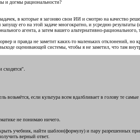
омы и догмы рациональности?
адачек, в которые я загоняю свои ИИ и смотрю на качество реше
я запущу его на этой задаче многократно, и усредню результаты 
ального агента, а затем вашего альтернативно-рационального, 
орвер и правда не заметит каких-то маленьких отклонений, но кру
 выходе оценивающей системы, чтобы я не заметил, что там вну
и сходятся".
модель возьмётся, если культура всем вдалбливает в голову те са
иматике не понимаю ничего.
крыть учебник, найти шаблон(формулу) и пару разрешенных прим
получить верный ответ.