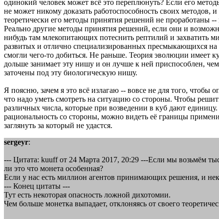
одинокий человек может всё это переплюнуть? Если его метод
не может никому доказать работоспособность своих методов, и 
теоретически его методы принятия решений не проработаны -- 
Реально другие методы принятия решений, если они и возможны
нибудь там млекопитающих потеснить рептилий и захватить ми
развитых и отлично специализированных пресмыкающихся на гр
смогли чего-то добиться. Не раньше. Теория эволюции имеет к
дольше занимает эту нишу и он лучше к ней приспособлен, че
заточены под эту биологическую нишу.
Я поясню, зачем я это всё излагаю -- вовсе не для того, чтоб
что надо уметь смотреть на ситуацию со стороны. Чтобы решит
различных числа, которые при возведении в куб дают единицу
рациональность со стороны, можно видеть её границы примени
заглянуть за который не удастся.
sergeyr
:
--- Цитата: kuuff от 24 Марта 2017, 20:29 ---Если мы возьмём 
ли это что монета особенная?
Если у нас есть миллион агентов принимающих решения, и неко
--- Конец цитаты ---
Тут есть некоторая опасность ложной дихотомии.
Чем больше монетка выпадает, отклоняясь от своего теоретиче