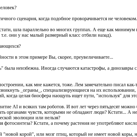
человек?
стичного сценария, когда подобное проворачивается не человеком
я, кстати, шла параллельно во многих группах. А еще как миним
.е. они у нас малый размерный класс отбили назад).
ыкающихся?
чайности в этом примере Вы, скорее, преувеличиваете...
ть" была неизбежна. Иногда случаются катастрофы, а динозавры
оём построении, как мне кажется, тоже. Лем замечательно писал к
возникнуть _ограны_, специализирующиеся на их использовании,
, когда целая биосфера наощупь ищет пути, "используя" для это
итие AI и всяких там роботов. И вот лет через пятьдесят можно 
адать органами чувств, которыми не обладают люди? Кстати... А
ческой эволюции или нельзя?
 фотосинтеза? Кстати, а почему растения не употребляют кисло
ой "новой корой", или мозг птиц, который не имеет новой коры, 