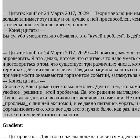
--- Цитата: kuuff от 24 Марта 2017, 20:29 ---Теория эволюции
дольше занимает эту нишу и он лучше к ней приспособлен, че
заточены под эту биологическую нишу.
--- Конец цитаты ---
Вы сугубо умозрительно объявляте это "кучей проблем". В дей
--- Цитата: kuuff от 24 Марта 2017, 20:29 ---Я поясню, зачем я
опровергать. Я это делаю, потому что считаю, что надо уметь
и договориться о том, что существует три различных числа, к
терминах действительных чисел. Глядя на рациональность со с
применимости оказываются горизонтом событий, заглянуть за к
--- Конец цитаты ---
Снова же, Ваш пример несколько неточен. Дело в том, что ком
удобное _решение_ этой проблемы. Да, это решение выглядело
Точно так же, кстати, возникли неэвклидовы геометрии. Не пот
_проблема_ с лишней аксиомой, и её давно пытались убрать, и с
формализовать его, хотя вот для этого нужно было, как раз, им
То же и с теорией относительности.
Gradient
:
--- Цитировать ---Для этого сначала должна появится модель а