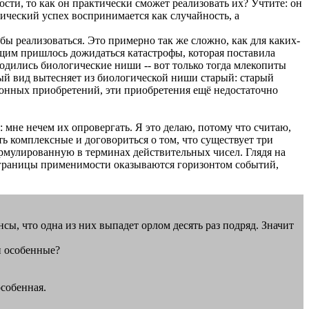
ти, то как он практически сможет реализовать их? Учтите: он
тический успех воспринимается как случайность, а
бы реализоваться. Это примерно так же сложно, как для каких-
ющим пришлось дожидаться катастрофы, которая поставила
дились биологические ниши -- вот только тогда млекопиты
вый вид вытесняет из биологической ниши старый: старый
ионных приобретений, эти приобретения ещё недостаточно
: мне нечем их опровергать. Я это делаю, потому что считаю,
ь комплексные и договориться о том, что существует три
ормулированную в терминах действительных чисел. Глядя на
и границы применимости оказываются горизонтом событий,
нсы, что одна из них выпадет орлом десять раз подряд. Значит
и особенные?
особенная.