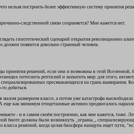
ем, что нельзя построить более эффективную систему принятия ре
ричинно-следственной связи сохраняется? Мне кажется нет.
ет выглядеть гипотетический сценарий открытия революционно ал
о должен появится довольно странный человек.
етоды принятия решений, если они и возможны в этой Вселенной, 
питающих потеснить рептилий и захватить мир: для этого, несм
о специализированных пресмыкающихся на грань вымирания. Ког
-то добиться.
в малом размерном классе, а потом уже катастрофа высвободила
. А еще как минимум птицетазовые активно продвигались парал
чиваете - и в самом своём построении, как мне кажется, тоже. Л
емной биоте должны были возникнуть _ограны_, специализирующи
 класса решений, когда целая биосфера наощупь ищет пути, "ис