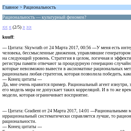
Главное > Рациональность
Рациональность — культурный феномен?
<<
<
(2/5)
>
>>
kuuff
:
--- Цитата: Skywrath от 24 Марта 2017, 00:56 ---У меня есть и
человека, бессмысленные движения, управлявшие генератором с
на следующий уровень. Стратегия в целом, логичная и эффекти
регистры памяти отвечают за процедурную генерацию случайны
которые невозможно вывести в аксиоматике рациональных мето
рациональна любая стратегия, которая позволила победить, как
--- Конец цитаты ---
Да, мне очень нравится пример. Рациональный агент изнутри,
его модель мира не допускает таких корреляций. И в то же вре
модели, которая ограничивает восприятие.
--- Цитата: Gradient от 24 Марта 2017, 14:01 ---Рациональным
иррациональный систематически справляется лучше, то рацион
рациональности.
--- Конец цитаты ---