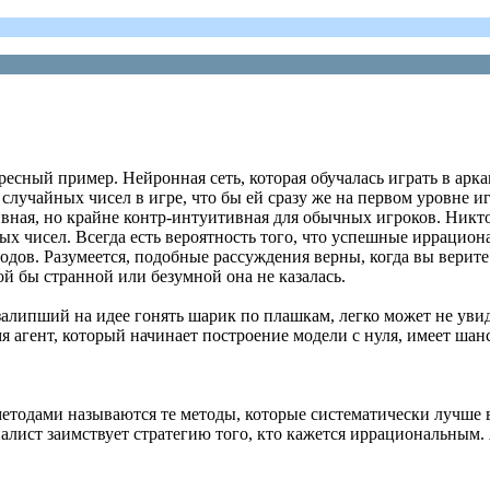
нтересный пример. Нейронная сеть, которая обучалась играть в ар
лучайных чисел в игре, что бы ей сразу же на первом уровне иг
вная, но крайне контр-интуитивная для обычных игроков. Никто
х чисел. Всегда есть вероятность того, что успешные иррацион
дов. Разумеется, подобные рассуждения верны, когда вы верите
ой бы странной или безумной она не казалась.
 залипший на идее гонять шарик по плашкам, легко может не ув
мя агент, который начинает построение модели с нуля, имеет ша
и методами называются те методы, которые систематически лучше 
алист заимствует стратегию того, кто кажется иррациональным