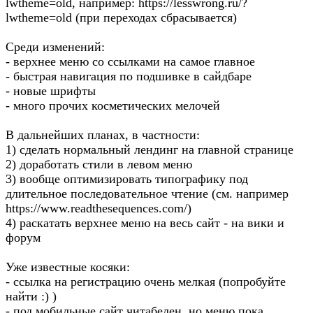
lwtheme=old, например: https://lesswrong.ru/?
lwtheme=old (при переходах сбрасывается)
Среди изменений:
- верхнее меню со ссылками на самое главное
- быстрая навигация по подшивке в сайдбаре
- новые шрифты
- много прочих косметических мелочей
В дальнейших планах, в частности:
1) сделать нормальный лендинг на главной странице
2) доработать стили в левом меню
3) вообще оптимизировать типографику под
длительное последовательное чтение (см. например
https://www.readthesequences.com/)
4) раскатать верхнее меню на весь сайт - на вики и
форум
Уже известные косяки:
- ссылка на регистрацию очень мелкая (попробуйте
найти :) )
- под мобильные сайт читабелен, но меню пока