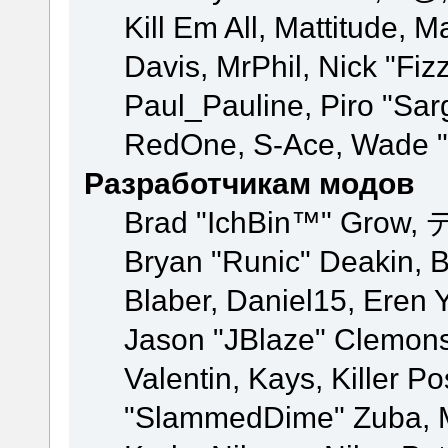
Kill Em All, Mattitude, M
Davis, MrPhil, Nick "Fiz
Paul_Pauline, Piro "Sar
RedOne, S-Ace, Wade "
Разработчикам модов
Brad "IchBin™" Grow, 
Bryan "Runic" Deakin, 
Blaber, Daniel15, Eren 
Jason "JBlaze" Clemons
Valentin, Kays, Killer P
"SlammedDime" Zuba, M