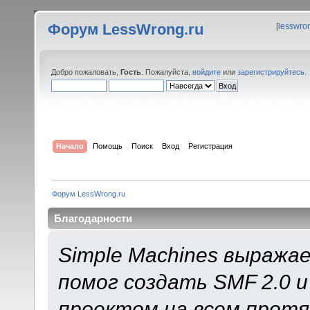
Форум LessWrong.ru
[
lesswro
Добро пожаловать,
Гость
. Пожалуйста,
войдите
или
зарегистрируйтесь
.
Начало
Помощь
Поиск
Вход
Регистрация
Форум LessWrong.ru
Благодарности
Simple Machines выража
помог создать SMF 2.0 
проектом на всем протя