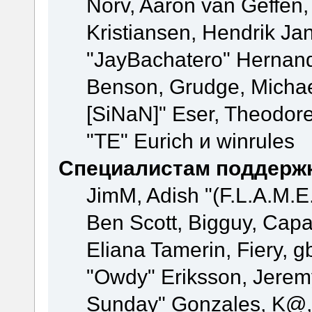
Norv, Aaron van Geffen,
Kristiansen, Hendrik Ja
"JayBachatero" Hernand
Benson, Grudge, Michael
[SiNaN]" Eser, Theodore
"TE" Eurich и winrules
Специалистам поддерж
JimM, Adish "(F.L.A.M.E.
Ben Scott, Bigguy, Cap
Eliana Tamerin, Fiery, g
"Owdy" Eriksson, Jeremy 
Sunday" Gonzales, K@, 