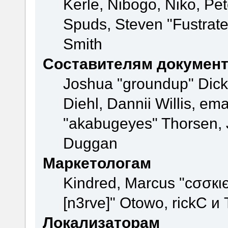
Kerle, Nibogo, Niko, Pet
Spuds, Steven "Fustrate
Smith
Составителям докумен
Joshua "groundup" Dicke
Diehl, Dannii Willis, e
"akabugeyes" Thorsen, J
Duggan
Маркетологам
Kindred, Marcus "cσσкι
[n3rve]" Otowo, rickC и
Локализаторам