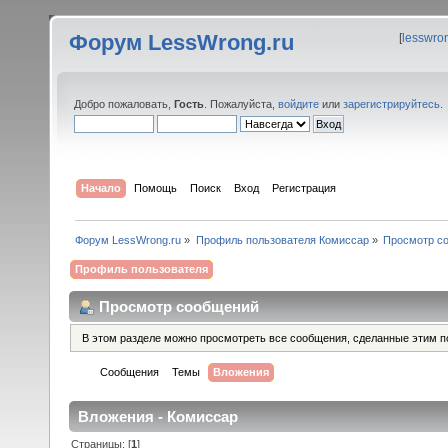
Форум LessWrong.ru
[
lesswro
Добро пожаловать,
Гость
. Пожалуйста,
войдите
или
зарегистрируйтесь
.
Начало
Помощь
Поиск
Вход
Регистрация
Форум LessWrong.ru
»
Профиль пользователя Комиссар
»
Просмотр с
Профиль пользователя
Просмотр сообщений
В этом разделе можно просмотреть все сообщения, сделанные этим п
Сообщения
Темы
Вложения
Вложения - Комиссар
Страницы: [
1
]