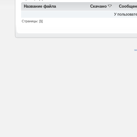
Название файла
Скачано
Сообщен
У пользовате
Страницы: [
1
]
SM