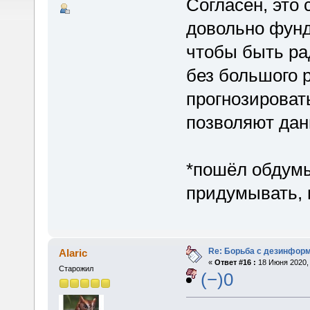
Согласен, это 
довольно фунд
чтобы быть ра
без большого р
прогнозироват
позволяют дан
*пошёл обдумы
придумывать, 
Re: Борьба с дезинфор
Alaric
«
Ответ #16 :
18 Июня 2020, 
Старожил
(−)0