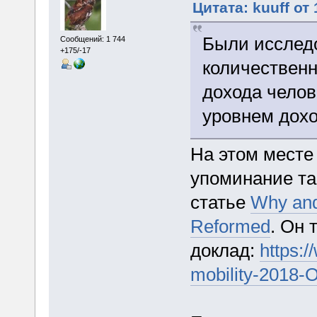
Цитата: kuuff от
Были исследо
Сообщений: 1 744
+175/-17
количественн
дохода челов
уровнем дохо
На этом месте 
упоминание та
статье
Why and
Reformed
. Он 
доклад:
https:/
mobility-2018-