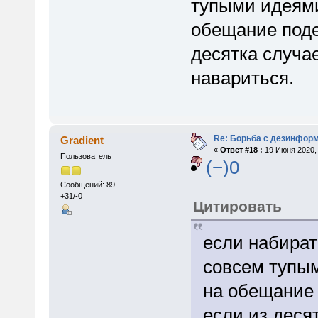
тупыми идеями
обещание поде
десятка случа
навариться.
Re: Борьба с дезинфор
Gradient
«
Ответ #18 :
19 Июня 2020, 
Пользователь
(−)0
Сообщений: 89
+31/-0
Цитировать
если набират
совсем тупым
на обещание 
если из деся