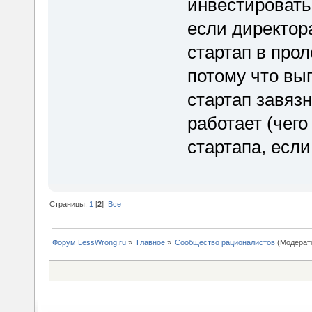
инвестировать 
если директора
стартап в прол
потому что вы
стартап завязн
работает (чего
стартапа, есл
Страницы:
1
[
2
]
Все
Форум LessWrong.ru
»
Главное
»
Сообщество рационалистов
(Модерат