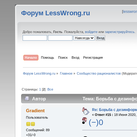
Форум LessWrong.ru
[
lesswro
Добро пожаловать,
Гость
. Пожалуйста,
войдите
или
зарегистрируйтесь
.
Начало
Помощь
Поиск
Вход
Регистрация
Форум LessWrong.ru
»
Главное
»
Сообщество рационалистов
(Модерат
Страницы:
1
[
2
]
Все
Автор
Тема: Борьба с дезинфо
Re: Борьба с дезинфор
Gradient
«
Ответ #15 :
18 Июня 2020, 
Пользователь
(−)0
Сообщений: 89
+31/-0