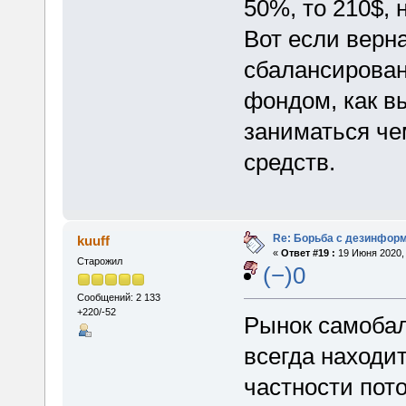
50%, то 210$, 
Вот если верна
сбалансирован
фондом, как в
заниматься че
средств.
Re: Борьба с дезинфор
kuuff
«
Ответ #19 :
19 Июня 2020, 
Старожил
(−)0
Сообщений: 2 133
+220/-52
Рынок самобала
всегда находит
частности пото