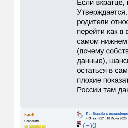
Если вкратце, 
Утверждается,
родители отно
перейти как в 
самом нижнем,
(почему собст
данные), шанс
остаться в сам
плохие показа
России там дан
Re: Борьба с дезинфор
kuuff
«
Ответ #17 :
18 Июня 2020, 
Старожил
(−)0