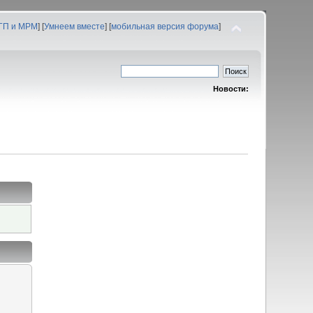
 ГП и МРМ
] [
Умнеем вместе
] [
мобильная версия форума
]
Новости: