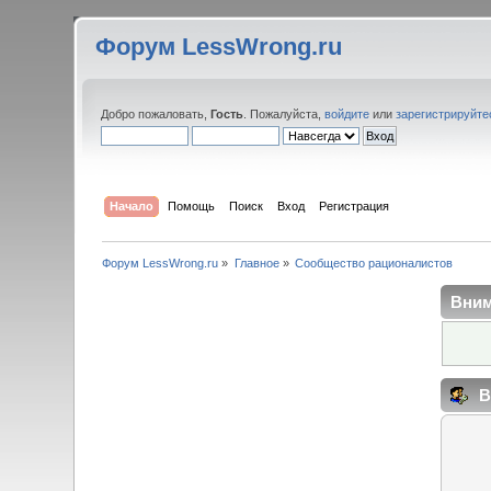
Форум LessWrong.ru
Добро пожаловать,
Гость
. Пожалуйста,
войдите
или
зарегистрируйте
Начало
Помощь
Поиск
Вход
Регистрация
Форум LessWrong.ru
»
Главное
»
Сообщество рационалистов
Вним
В