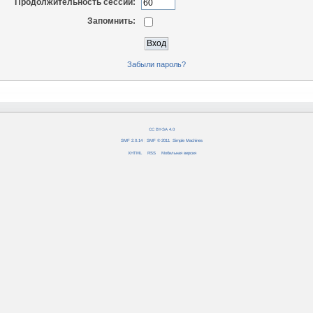
Продолжительность сессии:
Запомнить:
Забыли пароль?
CC BY-SA 4.0
SMF 2.0.14
|
SMF © 2011
,
Simple Machines
XHTML
RSS
Мобильная версия