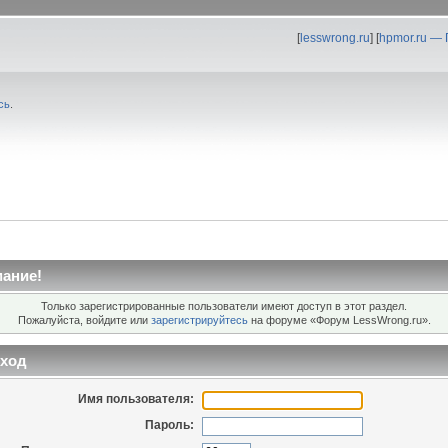
[
lesswrong.ru
] [
hpmor.ru —
сь
.
ание!
Только зарегистрированные пользователи имеют доступ в этот раздел.
Пожалуйста, войдите или
зарегистрируйтесь
на форуме «Форум LessWrong.ru».
ход
Имя пользователя:
Пароль: