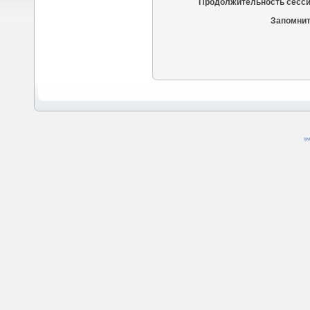
Продолжительность сесси
Запомнит
SM