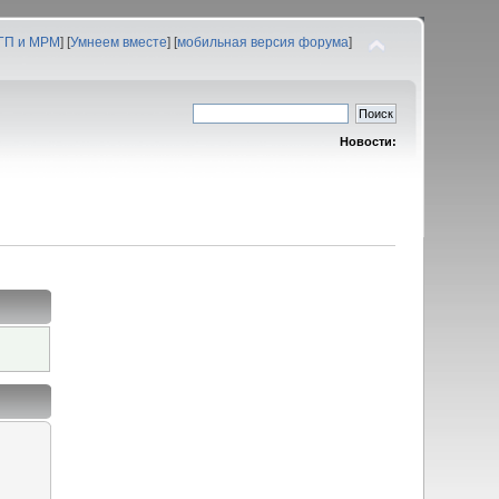
 ГП и МРМ
] [
Умнеем вместе
] [
мобильная версия форума
]
Новости: