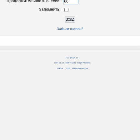
Продолжительность сессии:
Запомнить:
Забыли пароль?
CC BY-SA 4.0
SMF 2.0.14
|
SMF © 2011
,
Simple Machines
XHTML
RSS
Мобильная версия