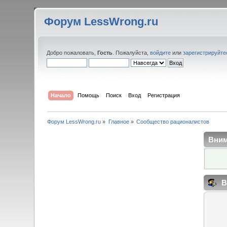
Форум LessWrong.ru
Добро пожаловать,
Гость
. Пожалуйста,
войдите
или
зарегистрируйте
Начало
Помощь
Поиск
Вход
Регистрация
Форум LessWrong.ru
»
Главное
»
Сообщество рационалистов
Вним
В