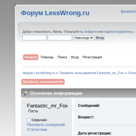
Форум LessWrong.ru
[
lesswro
Добро пожаловать,
Гость
. Пожалуйста,
войдите
или
зарегистрируйтесь
.
Начало
Помощь
Поиск
Вход
Регистрация
Форум LessWrong.ru
»
Профиль пользователя Fantastic_mr_Fox
»
Осно
Профиль пользователя
Основная информация
Fantastic_mr_Fox 
Сообщений:
 Гость
Возраст:
Оффлайн
Просмотр сообщений
Статистика
Дата регистрации: