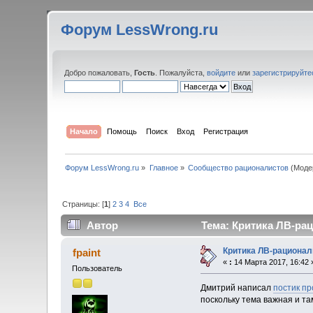
Форум LessWrong.ru
Добро пожаловать,
Гость
. Пожалуйста,
войдите
или
зарегистрируйте
Начало
Помощь
Поиск
Вход
Регистрация
Форум LessWrong.ru
»
Главное
»
Сообщество рационалистов
(Моде
Страницы: [
1
]
2
3
4
Все
Автор
Тема: Критика ЛВ-рац
Критика ЛВ-рационал
fpaint
«
:
14 Марта 2017, 16:42 
Пользователь
Дмитрий написал
постик п
поскольку тема важная и там