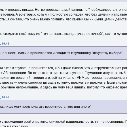
мы и вправду никуда. Но, во-первых, на мой взгляд, не "необходимость уточнен
неточной. А во-вторых, хоть я и полностью согласен, что без целей и направ
ты, я считаю, что очень важно помнить, что какими бы ни были цели и действи
че сводится к всё тому же "точная карта всегда лучше неточной", так что лучше
, 16:42
нальность сильно принижается и сводится к туманному "искусству выбора"
 ни в коем случае не принижается, я бы даже сказал, что инструментальная 
х ЛВ-концепции. Во-вторых, это ни в коем случае не "туманное искусство выб
ринятия решений, теория игр, всё начиная от VNM до теории перспектив, и т
ьность — очень сложная штука, в которую въезжать и въезжать. Если сложил
е обычное непонимание. И здесь не могу тебя винить, потому что какое-то вре
, 16:42
ка, лишь могу предполагать вероятность того или иного"
е утверждение всей эпистемологической рациональности, тут не поспоришь. 
 что я в ожидании.