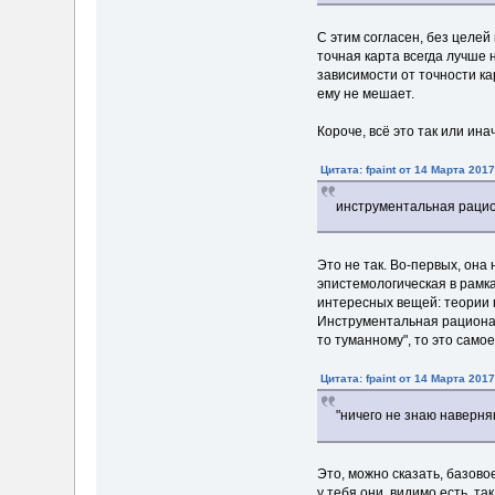
С этим согласен, без целей 
точная карта всегда лучше 
зависимости от точности кар
ему не мешает.
Короче, всё это так или ина
Цитата: fpaint от 14 Марта 2017
инструментальная рацио
Это не так. Во-первых, она
эпистемологическая в рамка
интересных вещей: теории п
Инструментальная рационал
то туманному", то это само
Цитата: fpaint от 14 Марта 2017
"ничего не знаю наверня
Это, можно сказать, базово
у тебя они, видимо есть, так