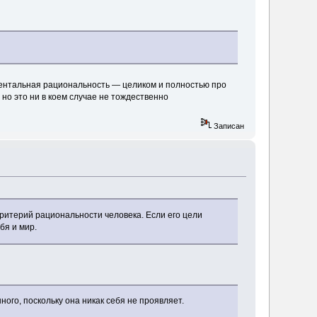
ментальная рациональность — целиком и полностью про
но это ни в коем случае не тождественно
Записан
ритерий рациональности человека. Если его цели
бя и мир.
ного, поскольку она никак себя не проявляет.