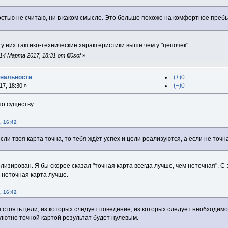
стью не считаю, ни в каком смысле. Это больше похоже на комфортное пребыв
, у них тактико-технические характеристики выше чем у "цепочек".
4 Марта 2017, 18:31 от fil0sof
»
ональности
(+)0
(−)0
7, 18:30 »
о существу.
, 16:42
сли твоя карта точна, то тебя ждёт успех и цели реализуются, а если не точн
лизирован. Я бы скорее сказал "точная карта всегда лучше, чем неточная". С 
 неточная карта лучше.
, 16:42
стоять цели, из которых следует поведение, из которых следует необходимо
олютно точной картой результат будет нулевым.