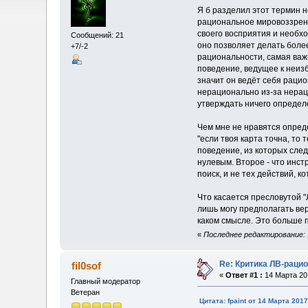
Я б разделил этот термин не
рациональное мировоззрен
своего восприятия и необх
Сообщений: 21
оно позволяет делать боле
+7/-2
рациональности, самая важ
поведение, ведущее к неиз
значит он ведёт себя рацио
нерационально из-за нерац
утверждать ничего определё
Чем мне не нравятся опред
"если твоя карта точна, то 
поведение, из которых след
нулевым. Второе - что инст
поиск, и не тех действий, к
Что касается пресловутой "
лишь могу предполагать вер
каком смысле. Это больше п
«
Последнее редактирование: 1
Re: Критика ЛВ-раци
fil0sof
«
Ответ #1 :
14 Марта 201
Главный модератор
Ветеран
Цитата: fpaint от 14 Марта 2017