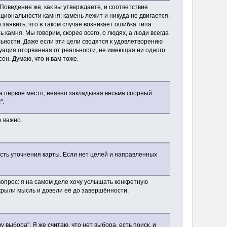
 Поведение же, как вы утверждаете, и соответствие
иональности камня: камень лежит и никуда не двигается.
 заявить, что в таком случае возникает ошибка типа
 камня. Мы говорим, скорее всего, о людях, а люди всегда
льности. Даже если эти цели сводятся к удовлетворению
туация оторванная от реальности, не имеющая ни одного
ен. Думаю, что и вам тоже.
на первое место, неявно закладывая весьма спорный
".
е важно.
сть уточнения карты. Если нет целей и направленных
опрос: я на самом деле хочу услышать конкретную
крыли мысль и довели её до завершённости.
 выбора". Я же считаю, что нет выбора, есть поиск, и