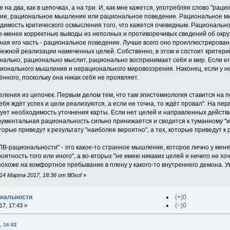
 на два, как в цепочках, а на три. И, как мне кажется, употребляя слово "ра
ие, рациональное мышление или рациональное поведение. Рациональное м
одимость критического осмысления того, что кажется очевидным. Рациональн
е-менее корректные выводы из неполных и противоречивых сведений об окр
ная его часть - рациональное поведение. Лучше всего оно проиллюстрировано
бежной реализации намеченных целей. Собственно, в этом и состоит критери
нально, рационально мыслит, рационально воспринимает себя и мир. Если ег
ионального мышления и нерационального мировоззрения. Наконец, если у нег
нного, поскольку она никак себя не проявляет.
еления из цепочек. Первым делом тем, что там эпистемиология ставится на п
тебя ждёт успех и цели реализуются, а если не точна, то ждёт провал". На пе
ует необходимость уточнения карты. Если нет целей и направленных действи
рументальная рациональность сильно принижается и сводится к туманному "ис
оторые приведут к результату "наиболее вероятно", а тех, которые приведут к
ЛВ-рациональности" - это какое-то странное мышление, которое лично у меня
оятность того или иного", а во-вторых "не имею никаких целей и ничего не хоч
охоже на комфортное пребывание в плену у какого-то внутреннего демона. У
4 Марта 2017, 18:36 от fil0sof
»
ональности
(+)0
(−)0
7, 17:43 »
, 16:42