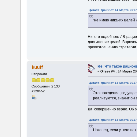
Цитата: fpaint от 14 Марта 2017
"не имею никаких целей и
Ничего подобного ЛВ-рацио
достижение целей. Впрочем,
провозглашению стратегии 
Re: Что такое рацион
kuuff
«
Ответ #4 :
14 Марта 201
Старожил
Цитата: fpaint от 14 Марта 2017
Сообщений: 2 133
+220/-52
Это поведение, ведущее 
реализуются, значит он
Да, совершенно верно. Об э
Цитата: fpaint от 14 Марта 2017
Наконец, если у него не