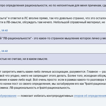
 про определения рациональности, но по непонятным для меня причинам, сд
рыта" я ответил в ЛС вполне прямо, так что довольно странно, что это остал
и в ЛВ-смысле, обсуждать там нечего. Небольшой справочный материал, не 
, 16:42
й "ЛВ-рациональности" - это какое-то странное мышление которое лично у ме
, 16:42
стью не считаю, ни в каком смысле.
ет запретить иметь какие-либо личные ассоциации, разумеется. Главное — 
всё что угодно, никто не запрещает этого делать. Более того, исходная обсуж
ние и какие-либо ещё. Всё очень просто: если в рамках какого-то разговора 
о начни пост со своего определения, мы затабуируем его как "fpaint-рациона
рмина: ЛВ-рациональность и fpaint-рациональность.
абуирование
— помогает избегать контрпродуктивных
споров об определени