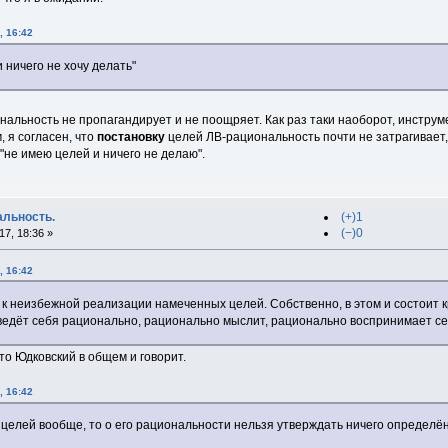
, 16:42
 ничего не хочу делать"
нальность не пропагандирует и не поощряет. Как раз таки наоборот, инстру
 я согласен, что
постановку
целей ЛВ-рациональность почти не затрагивает, 
"не имею целей и ничего не делаю".
альность.
(+)1
(−)0
7, 18:36 »
, 16:42
к неизбежной реализации намеченных целей. Собственно, в этом и состоит к
 ведёт себя рационально, рационально мыслит, рационально воспринимает се
то Юдковский в общем и говорит.
, 16:42
т целей вообще, то о его рациональности нельзя утверждать ничего определён