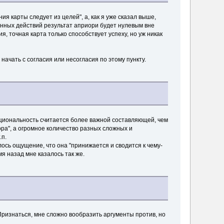
ия карты следует из целей", а, как я уже сказал выше,
ленных действий результат априори будет нулевым вне
я, точная карта только способствует успеху, но уж никак
 начать с согласия или несогласия по этому пункту.
рациональность считается более важной составляющей, чем
ора", а огромное количество разных сложных и
.п.
ось ощущение, что она "принижается и сводится к чему-
мя назад мне казалось так же.
Признаться, мне сложно вообразить аргументы против, но