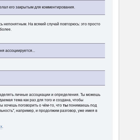
елал его закрытым для комментирования.
ось непонятным. На всякий случай повторюсь: это просто
более.
ня ассоциируется...
разделять личные ассоциации и определения. Ты можешь
даемая тема как раз для того и создана, чтобы
ты хочешь поговорить о чём-то, что
ты
понимаешь под
льность", например, и продолжим разговор, уже имея в
ях
.