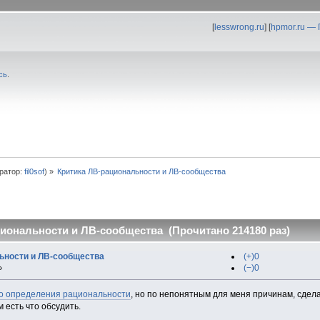
[
lesswrong.ru
] [
hpmor.ru —
сь
.
ратор:
fil0sof
) »
Критика ЛВ-рациональности и ЛВ-сообщества
иональности и ЛВ-сообщества (Прочитано 214180 раз)
ьности и ЛВ-сообщества
(+)0
(−)0
»
ро определения рациональности
, но по непонятным для меня причинам, сдел
 есть что обсудить.