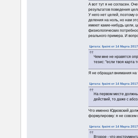
А вот тут я не согласен. О
результатов поведения цел
У него нет целей, поэтому 
деления на ноль, но нам эт
имеют какие-нибудь цели, ц
физиологических потребност
реального примера. И вопро
Цитата: fpaint от 14 Марта 2017
Чем мне не нравятся опр
тезис: "если твоя карта 
Я не обращал внимания на т
Цитата: fpaint от 14 Марта 2017
На первом месте должны 
действий, то даже с абс
Что именно Юдковский долж
формулировку: я не совсем
Цитата: fpaint от 14 Марта 2017
Второе - что инструмент