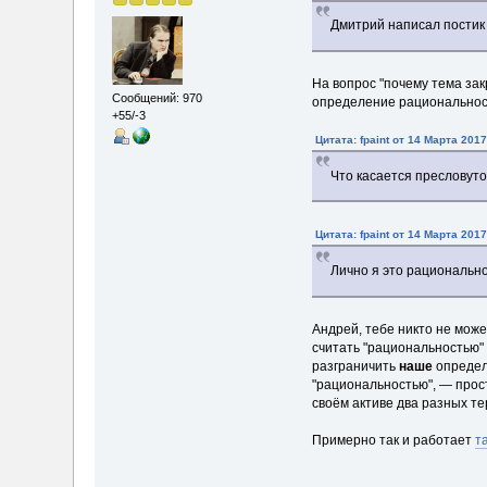
Дмитрий написал постик
На вопрос "почему тема зак
Сообщений: 970
определение рациональност
+55/-3
Цитата: fpaint от 14 Марта 2017
Что касается пресловуто
Цитата: fpaint от 14 Марта 2017
Лично я это рационально
Андрей, тебе никто не мож
считать "рациональностью" 
разграничить
наше
определе
"рациональностью", — прост
своём активе два разных те
Примерно так и работает
т