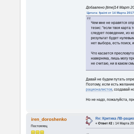
Добавлено [time]14 Март 201
Цитата: fpaint от 14 Марта 2017
Чем мне не нравятся опр
тезис: "если твоя карта 
следует поведение, из к
результат будет нулевым
нет выбора, есть поиск, 
Что касается пресловуто
наверняка, лишь могу пр
не считаю, ни в каком с
Давай не будем путать опр
Поэтому, если есть желание
рационалистов
, создавай н
Но не надо, пожалуйста, пр
Re: Критика ЛВ-раци
iren_doroshenko
«
Ответ #2 :
14 Марта 201
Постоялец