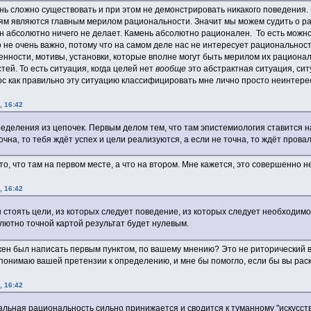
чень сложно существовать и при этом не демонстрировать никакого поведения.
ям являются главным мерилом рациональности. Значит мы можем судить о рац
он абсолютно ничего не делает. Камень абсолютно рационален. То есть можно
о не очень важно, потому что на самом деле нас не интересует рациональность
енности, мотивы, установки, которые вполне могут быть мерилом их рациона
ей. То есть ситуация, когда целей нет
вообще
это абстрактная ситуация, си
с как правильно эту ситуацию классифицировать мне лично просто неинтерес
, 16:42
еделения из цепочек. Первым делом тем, что там эпистемиология ставится 
точна, то тебя ждёт успех и цели реализуются, а если не точна, то ждёт провал
о, что там на первом месте, а что на втором. Мне кажется, это совершенно н
, 16:42
стоять цели, из которых следует поведение, из которых следует необходимо
олютно точной картой результат будет нулевым.
ен был написать первым пунктом, по вашему мнению? Это не риторический в
 понимаю вашей претензии к определению, и мне бы помогло, если бы вы рас
, 16:42
альная рациональность сильно принижается и сводится к туманному "искусству