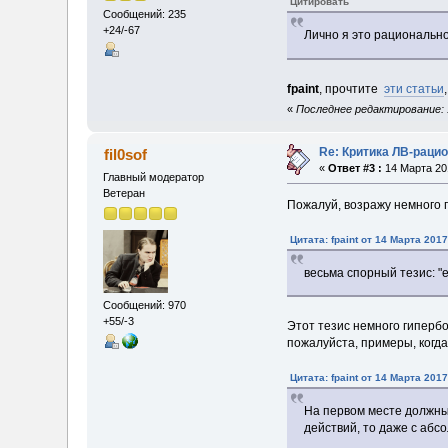
Цитировать
Сообщений: 235
+24/-67
Лично я это рационально
fpaint
, прочтите
эти статьи
«
Последнее редактирование: 1
Re: Критика ЛВ-раци
fil0sof
«
Ответ #3 :
14 Марта 201
Главный модератор
Ветеран
Пожалуй, возражу немного п
Цитата: fpaint от 14 Марта 2017
весьма спорный тезис: "е
Сообщений: 970
+55/-3
Этот тезис немного гипербо
пожалуйста, примеры, когда
Цитата: fpaint от 14 Марта 2017
На первом месте должны 
действий, то даже с абс