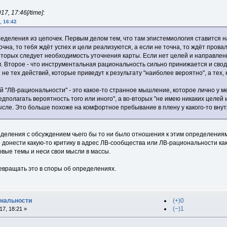
7, 17:46[/time]:
, 16:42
еделения из цепочек. Первым делом тем, что там эпистемиология ставится 
точна, то тебя ждёт успех и цели реализуются, а если не точна, то ждёт пров
оторых следует необходимость уточнения карты. Если нет целей и направлен
. Второе - что инструментальная рациональность сильно принижается и своди
и не тех действий, которые приведут к результату "наиболее вероятно", а тех
й "ЛВ-рациональности" - это какое-то странное мышление, которое лично у м
едполагать вероятность того или иного", а во-вторых "не имею никаких целей 
мысле. Это больше похоже на комфортное пребывание в плену у какого-то вну
еделения с обсуждением чьего бы то ни было отношения к этим определениям
 донести какую-то критику в адрес ЛВ-сообщества или ЛВ-рациональности как
овые темы и неси свои мысли в массы.
евращать это в споры об определениях.
ональности
(+)0
(−)1
7, 18:21 »