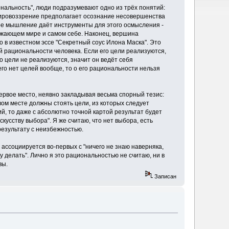
циональность", люди подразумевают одно из трёх понятий:
ировоззрение предполагает осознание несовершенства
ое мышление даёт инструменты для этого осмысления -
ужающем мире и самом себе. Наконец, вершина
 в известном эссе "Секретный соус Илона Маска". Это
й рациональности человека. Если его цели реализуются,
о цели не реализуются, значит он ведёт себя
о нет целей вообще, то о его рациональности нельзя
ервое место, неявно закладывая весьма спорный тезис:
рвом месте должны стоять цели, из которых следует
й, то даже с абсолютно точной картой результат будет
кусству выбора". Я же считаю, что нет выбора, есть
 результату с неизбежностью.
 ассоциируется во-первых с "ничего не знаю наверняка,
у делать". Лично я это рациональностью не считаю, ни в
вы.
Записан