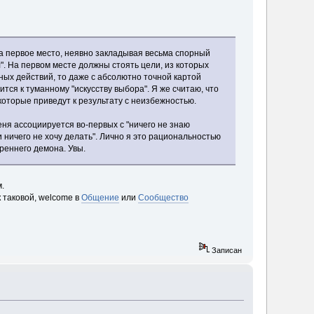
на первое место, неявно закладывая весьма спорный
ал". На первом месте должны стоять цели, из которых
ных действий, то даже с абсолютно точной картой
тся к туманному "искусству выбора". Я же считаю, что
, которые приведут к результату с неизбежностью.
еня ассоциируется во-первых с "ничего не знаю
и ничего не хочу делать". Лично я это рациональностью
треннего демона. Увы.
.
 таковой, welcome в
Общение
или
Сообщество
Записан