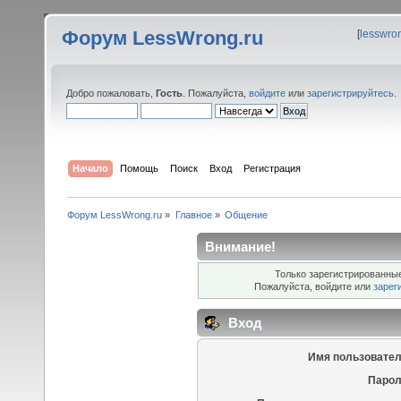
Форум LessWrong.ru
[
lesswro
Добро пожаловать,
Гость
. Пожалуйста,
войдите
или
зарегистрируйтесь
.
Начало
Помощь
Поиск
Вход
Регистрация
Форум LessWrong.ru
»
Главное
»
Общение
Внимание!
Только зарегистрированные
Пожалуйста, войдите или
зарег
Вход
Имя пользовател
Парол