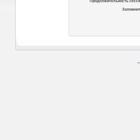
Продолжительность сесси
Запомнит
SM