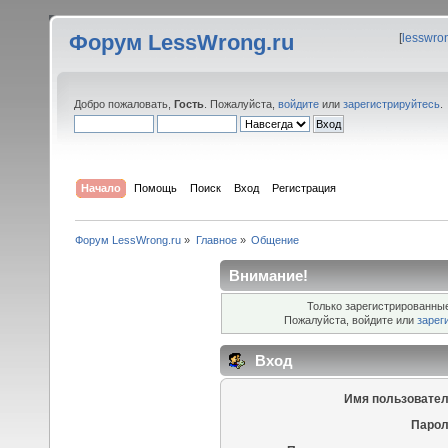
Форум LessWrong.ru
[
lesswro
Добро пожаловать,
Гость
. Пожалуйста,
войдите
или
зарегистрируйтесь
.
Начало
Помощь
Поиск
Вход
Регистрация
Форум LessWrong.ru
»
Главное
»
Общение
Внимание!
Только зарегистрированные
Пожалуйста, войдите или
зарег
Вход
Имя пользовател
Парол