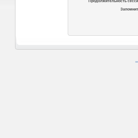
Продолжительность сесси
Запомнит
SM