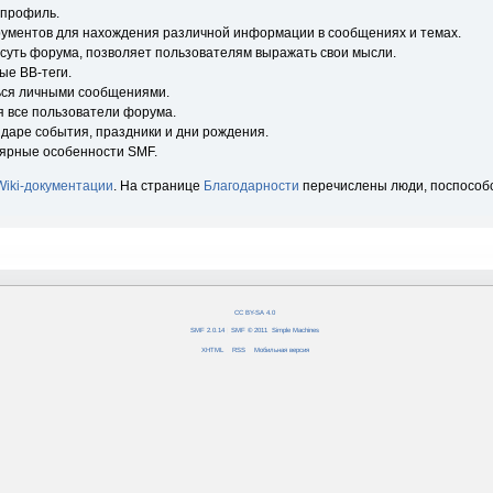
 профиль.
рументов для нахождения различной информации в сообщениях и темах.
 суть форума, позволяет пользователям выражать свои мысли.
ые BB-теги.
ься личными сообщениями.
я все пользователи форума.
ндаре события, праздники и дни рождения.
лярные особенности SMF.
Wiki-документации
. На странице
Благодарности
перечислены люди, поспособ
CC BY-SA 4.0
SMF 2.0.14
|
SMF © 2011
,
Simple Machines
XHTML
RSS
Мобильная версия