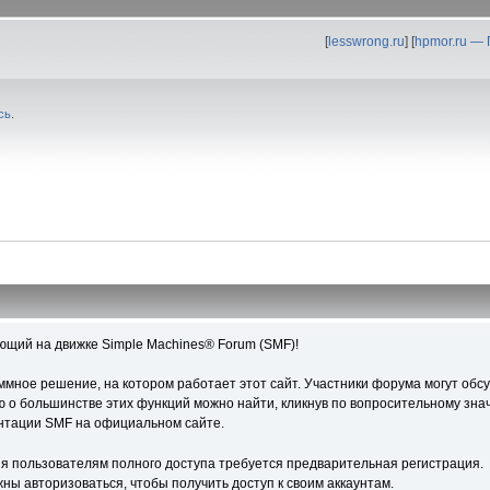
[
lesswrong.ru
] [
hpmor.ru —
сь
.
ющий на движке Simple Machines® Forum (SMF)!
ное решение, на котором работает этот сайт. Участники форума могут обс
о большинстве этих функций можно найти, кликнув по вопросительному знач
ентации SMF на официальном сайте.
я пользователям полного доступа требуется предварительная регистрация.
ны авторизоваться, чтобы получить доступ к своим аккаунтам.