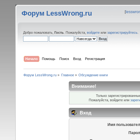
Форум LessWrong.ru
[
lesswro
Добро пожаловать,
Гость
. Пожалуйста,
войдите
или
зарегистрируйтесь
.
Начало
Помощь
Поиск
Вход
Регистрация
Форум LessWrong.ru
»
Главное
»
Обсуждение книги
Внимание!
Только зарегистрированные
Пожалуйста, войдите или
зарег
Вход
Имя пользовател
Парол