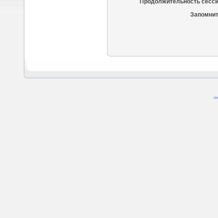
Продолжительность сесси
Запомнит
SM