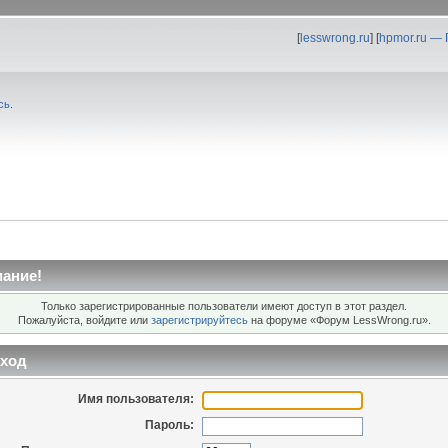
[
lesswrong.ru
] [
hpmor.ru —
сь
.
ание!
Только зарегистрированные пользователи имеют доступ в этот раздел.
Пожалуйста, войдите или
зарегистрируйтесь
на форуме «Форум LessWrong.ru».
ход
Имя пользователя:
Пароль: