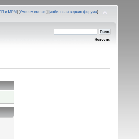
 ГП и МРМ
] [
Умнеем вместе
] [
мобильная версия форума
]
Новости: