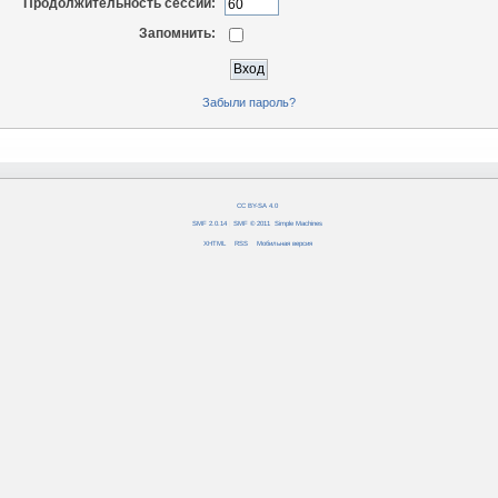
Продолжительность сессии:
Запомнить:
Забыли пароль?
CC BY-SA 4.0
SMF 2.0.14
|
SMF © 2011
,
Simple Machines
XHTML
RSS
Мобильная версия