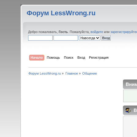
Форум LessWrong.ru
Добро пожаловать,
Гость
. Пожалуйста,
войдите
или
зарегистрируйте
Начало
Помощь
Поиск
Вход
Регистрация
Форум LessWrong.ru
»
Главное
»
Общение
Вним
В