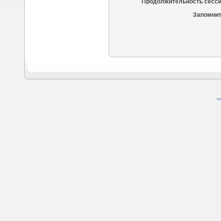
Продолжительность сесси
Запомнит
SM