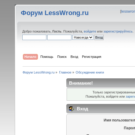
Форум LessWrong.ru
[
lesswro
Добро пожаловать,
Гость
. Пожалуйста,
войдите
или
зарегистрируйтесь
.
Начало
Помощь
Поиск
Вход
Регистрация
Форум LessWrong.ru
»
Главное
»
Обсуждение книги
Внимание!
Только зарегистрированные
Пожалуйста, войдите или
зарег
Вход
Имя пользовател
Парол