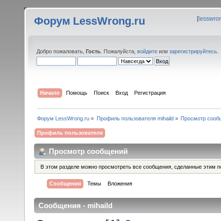
Форум LessWrong.ru
[
lesswro
Добро пожаловать,
Гость
. Пожалуйста,
войдите
или
зарегистрируйтесь
.
Начало
Помощь
Поиск
Вход
Регистрация
Форум LessWrong.ru
»
Профиль пользователя mihaild
»
Просмотр сооб
Профиль пользователя
Просмотр сообщений
В этом разделе можно просмотреть все сообщения, сделанные этим п
Сообщения
Темы
Вложения
Сообщения - mihaild