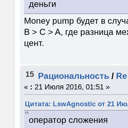
деньги
Money pump будет в случа
B > C > A, где разница м
цент.
15
Рациональность
/
Re
«
:
21 Июля 2016, 01:51 »
Цитата: LswAgnostic от 21 Июл
оператор сложения