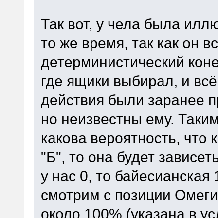
Так вот, у чела была илл
то же время, так как он 
детерминистический конеч
где ящики выбирал, и всё 
действия были заранее 
но неизвестны ему. Таким
какова вероятность, что 
"Б", то она будет зависет
у нас 0, то байесианская 
смотрим с позиции Омеги
около 100% (указана в ус