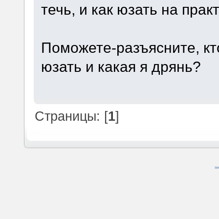
течь, и как юзать на прак
Поможете-разъясните, кто
юзать и какая я дрянь?
Страницы: [
1
]
SM