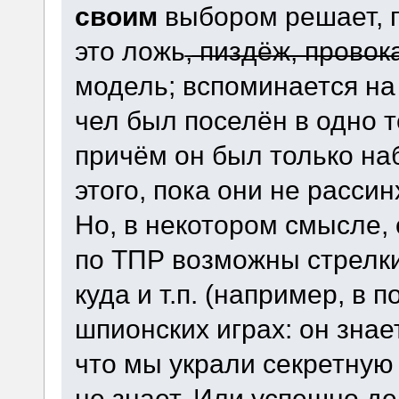
своим
выбором решает, п
это ложь,̶ ̶п̶и̶з̶д̶ё̶ж̶,̶ ̶п̶р̶о
модель; вспоминается на 
чел был поселён в одно т
причём он был только на
этого, пока они не расси
Но, в некотором смысле, 
по ТПР возможны стрелки
куда и т.п. (например, в 
шпионских играх: он знает
что мы украли секретную 
не знает. Или успешно де