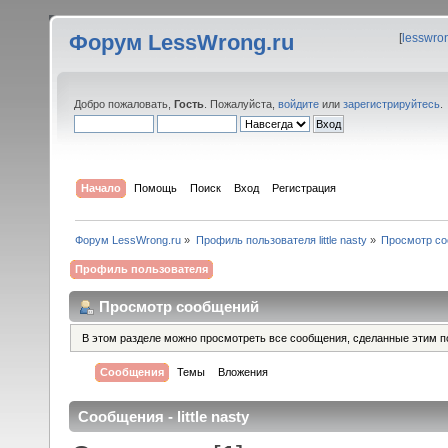
Форум LessWrong.ru
[
lesswro
Добро пожаловать,
Гость
. Пожалуйста,
войдите
или
зарегистрируйтесь
.
Начало
Помощь
Поиск
Вход
Регистрация
Форум LessWrong.ru
»
Профиль пользователя little nasty
»
Просмотр с
Профиль пользователя
Просмотр сообщений
В этом разделе можно просмотреть все сообщения, сделанные этим п
Сообщения
Темы
Вложения
Сообщения - little nasty