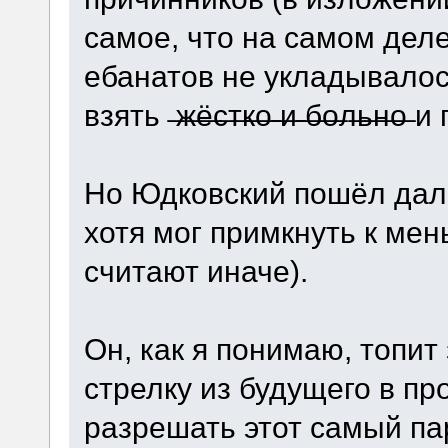
самое, что на самом деле
ебанатов не укладывалось
взять ̶ж̶ё̶с̶т̶к̶о̶ ̶и̶ ̶б̶о̶л̶ь̶н̶
Но Юдковский пошёл дал
хотя мог примкнуть к ме
считают иначе).
Он, как я понимаю, топит 
стрелку из будущего в п
разрешать этот самый па