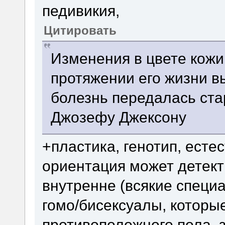
педивикия,
Цитировать
Изменения в цвете кож
протяжении его жизни в
болезнь передалась ст
Джозефу Джексону
+пластика, генотип, есте
ориентация может детект
внутренне (всякие специа
гомо/бисексуалы, которы
противоположного пола, з