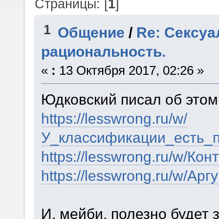
Страницы: [
1
]
1
Общение
/
Re: Сексуа
рациональность.
«
:
13 Октября 2017, 02:26 »
Юдковский писал об этом
https://lesswrong.ru/w/
У_классификации_есть_п
https://lesswrong.ru/w/К
https://lesswrong.ru/w/А
И, мейби, полезно будет 