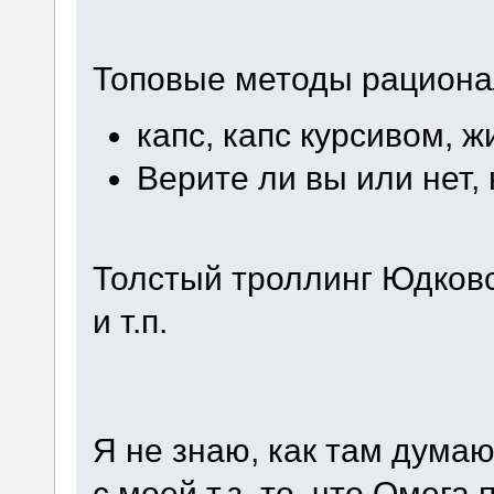
Топовые методы рациона
капс, капс курсивом, 
Верите ли вы или нет, 
Толстый троллинг Юдков
и т.п.
Я не знаю, как там дума
с моей т.з. то, что Омега