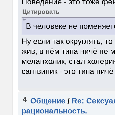
Поведение - это тоже фе
Цитировать
В человеке не поменяетс
Ну если так округлять, т
жив, в нём типа ничё не 
меланхолик, стал холерик
сангвиник - это типа нич
4
Общение
/
Re: Сексуа
рациональность.