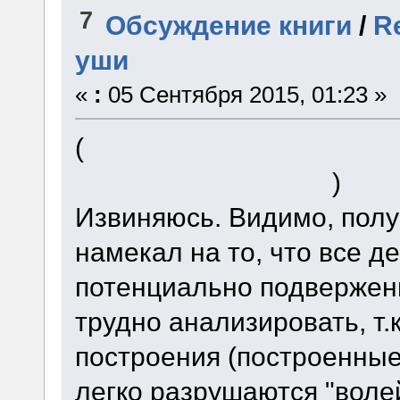
7
Обсуждение книги
/
R
уши
«
:
05 Сентября 2015, 01:23 »
(
> Вы можете быть корол
О нет, я раскрыт! XD
)
Извиняюсь. Видимо, пол
намекал на то, что все 
потенциально подвержен
трудно анализировать, т.
построения (построенные
легко разрушаются "волей