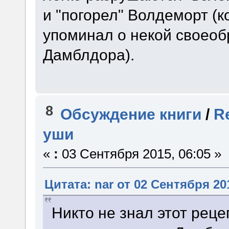
и "погорел" Волдеморт (к
упоминал о некой своеоб
Дамблдора).
8
Обсуждение книги
/
R
уши
«
:
03 Сентября 2015, 06:05 »
Цитата: nar от 02 Сентября 201
Никто не знал этот рецеп