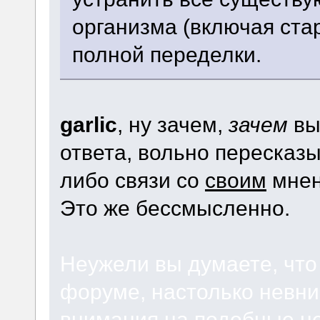
организма (включая стар
полной переделки.
garlic
, ну зачем,
зачем
в
ответа, вольно пересказы
либо связи со
своим
мнен
Это же бессмысленно.
Неужели вы думаете, чт
форуме, настолько невни
внимания на подобные н