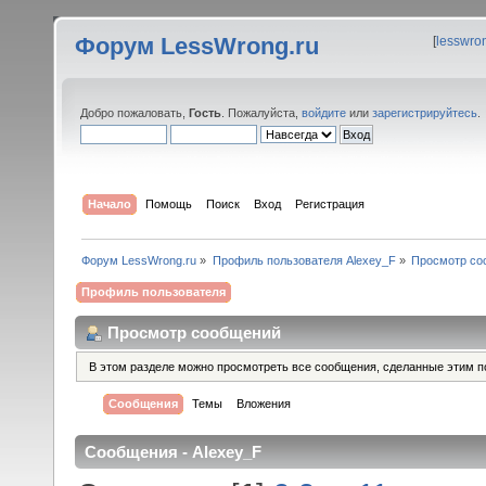
Форум LessWrong.ru
[
lesswro
Добро пожаловать,
Гость
. Пожалуйста,
войдите
или
зарегистрируйтесь
.
Начало
Помощь
Поиск
Вход
Регистрация
Форум LessWrong.ru
»
Профиль пользователя Alexey_F
»
Просмотр со
Профиль пользователя
Просмотр сообщений
В этом разделе можно просмотреть все сообщения, сделанные этим п
Сообщения
Темы
Вложения
Сообщения - Alexey_F