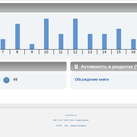
м
7
8
9
10
11
12
13
14
15
16
Активность в разделах 
49
Обсуждение книги
CC BY-SA 4.0
SMF 2.0.14
|
SMF © 2011
,
Simple Machines
XHTML
RSS
Мобильная версия