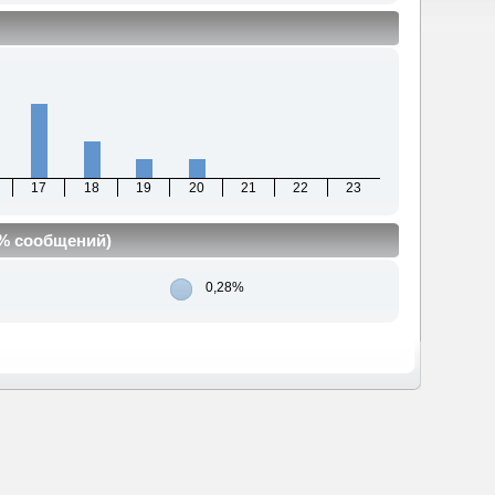
17
18
19
20
21
22
23
(% сообщений)
0,28%