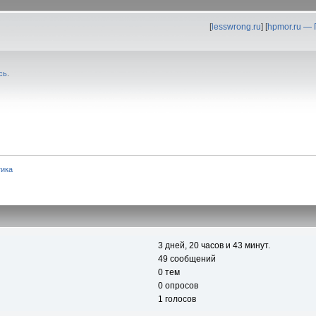
[
lesswrong.ru
] [
hpmor.ru —
сь
.
тика
3 дней, 20 часов и 43 минут.
49 сообщений
0 тем
0 опросов
1 голосов