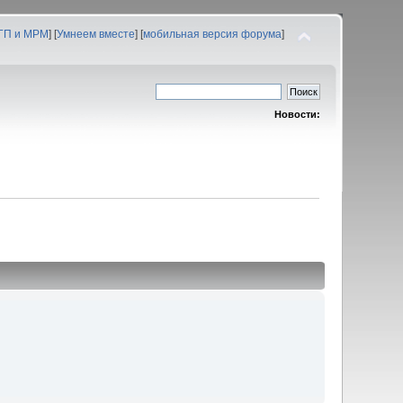
 ГП и МРМ
] [
Умнеем вместе
] [
мобильная версия форума
]
Новости: