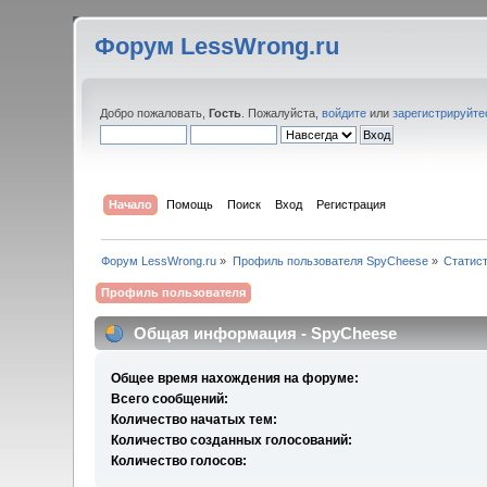
Форум LessWrong.ru
Добро пожаловать,
Гость
. Пожалуйста,
войдите
или
зарегистрируйте
Начало
Помощь
Поиск
Вход
Регистрация
Форум LessWrong.ru
»
Профиль пользователя SpyCheese
»
Статис
Профиль пользователя
Общая информация - SpyCheese
Общее время нахождения на форуме:
Всего сообщений:
Количество начатых тем:
Количество созданных голосований:
Количество голосов: