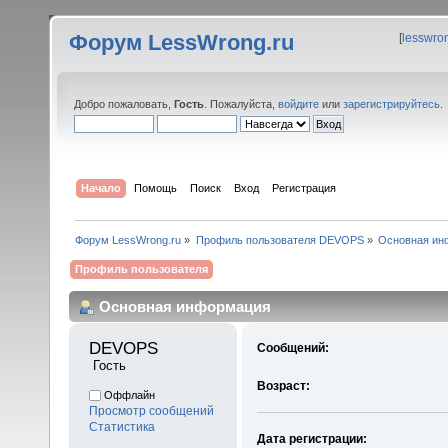
Форум LessWrong.ru
[
lesswro
Добро пожаловать,
Гость
. Пожалуйста,
войдите
или
зарегистрируйтесь
.
Начало
Помощь
Поиск
Вход
Регистрация
Форум LessWrong.ru
»
Профиль пользователя DEVOPS
»
Основная ин
Профиль пользователя
Основная информация
DEVOPS 
Сообщений:
 Гость
Возраст:
Оффлайн
Просмотр сообщений
Статистика
Дата регистрации: