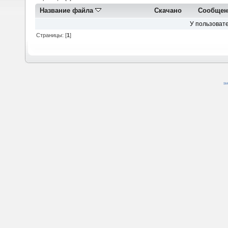
Название файла
Скачано
Сообщен
У пользовате
Страницы: [
1
]
SM