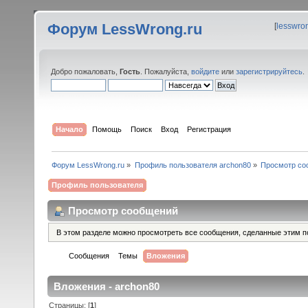
Форум LessWrong.ru
[
lesswro
Добро пожаловать,
Гость
. Пожалуйста,
войдите
или
зарегистрируйтесь
.
Начало
Помощь
Поиск
Вход
Регистрация
Форум LessWrong.ru
»
Профиль пользователя archon80
»
Просмотр со
Профиль пользователя
Просмотр сообщений
В этом разделе можно просмотреть все сообщения, сделанные этим п
Сообщения
Темы
Вложения
Вложения - archon80
Страницы: [
1
]