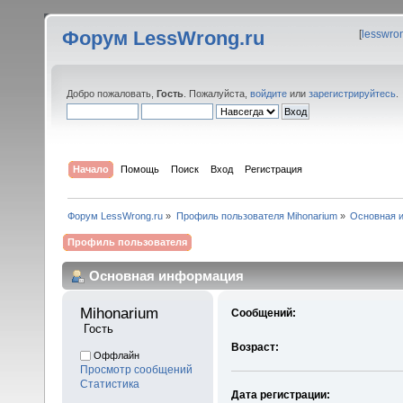
Форум LessWrong.ru
[
lesswro
Добро пожаловать,
Гость
. Пожалуйста,
войдите
или
зарегистрируйтесь
.
Начало
Помощь
Поиск
Вход
Регистрация
Форум LessWrong.ru
»
Профиль пользователя Mihonarium
»
Основная 
Профиль пользователя
Основная информация
Mihonarium 
Сообщений:
 Гость
Возраст:
Оффлайн
Просмотр сообщений
Статистика
Дата регистрации: