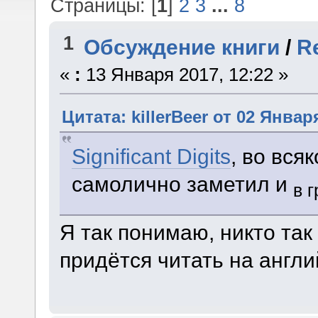
Страницы: [
1
]
2
3
...
8
1
Обсуждение книги
/
R
«
:
13 Января 2017, 12:22 »
Цитата: killerBeer от 02 Январ
Significant Digits
, во вся
самолично заметил и
в 
Я так понимаю, никто так
придётся читать на англи