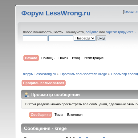
Форум LessWrong.ru
[
lesswro
Добро пожаловать,
Гость
. Пожалуйста,
войдите
или
зарегистрируйтесь
.
Начало
Помощь
Поиск
Вход
Регистрация
Форум LessWrong.ru
»
Профиль пользователя krege
»
Просмотр сообщ
Профиль пользователя
Просмотр сообщений
В этом разделе можно просмотреть все сообщения, сделанные этим п
Сообщения
Темы
Вложения
Сообщения - krege