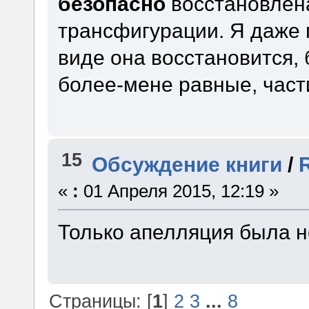
безопасно
восстановлен
трансфигурации. Я даже п
виде она восстановится, 
более-мене равные, част
15
Обсуждение книги
/
«
:
01 Апреля 2015, 12:19 »
Только апелляция была не
Страницы: [
1
]
2
3
...
8