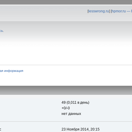
[
lesswrong.ru
] [
hpmor.ru —
сь
.
ая информация
49 (0,011 в день)
+0/-0
нет данных
:
23 Ноября 2014, 20:15