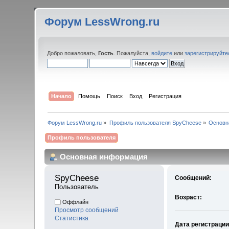
Форум LessWrong.ru
Добро пожаловать,
Гость
. Пожалуйста,
войдите
или
зарегистрируйте
Начало
Помощь
Поиск
Вход
Регистрация
Форум LessWrong.ru
»
Профиль пользователя SpyCheese
»
Основн
Профиль пользователя
Основная информация
SpyCheese 
Сообщений:
Пользователь
Возраст:
Оффлайн
Просмотр сообщений
Статистика
Дата регистрации