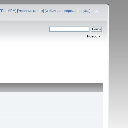
 ГП и МРМ
] [
Умнеем вместе
] [
мобильная версия форума
]
Новости: