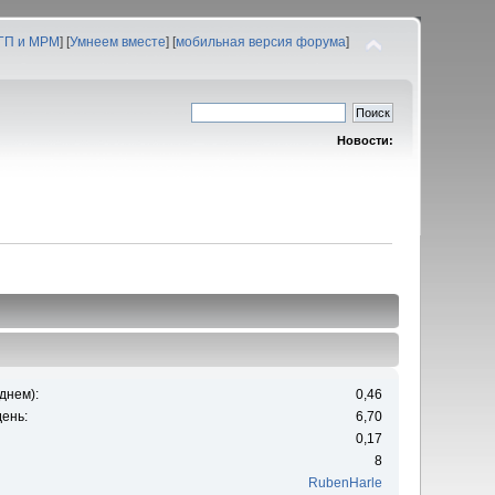
 ГП и МРМ
] [
Умнеем вместе
] [
мобильная версия форума
]
Новости:
днем):
0,46
ень:
6,70
0,17
8
RubenHarle