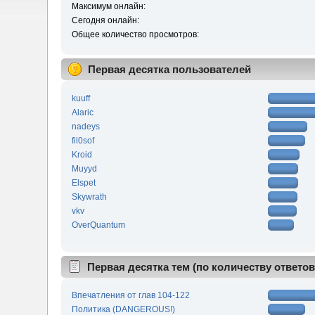
Максимум онлайн:
Сегодня онлайн:
Общее количество просмотров:
Первая десятка пользователей
kuuff
Alaric
nadeys
fil0sof
Kroid
Muyyd
Elspet
Skywrath
vkv
OverQuantum
Первая десятка тем (по количеству ответов
Впечатления от глав 104-122
Политика (DANGEROUS!)