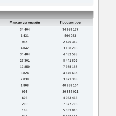
Максимум онлайн
Просмотров
34 404
34 989 177
1 431
564 083
985
2 449 362
4 042
3 138 206
34 404
4 482 588
27 301
8 441 809
12 859
7 365 186
3 824
4 676 635
2 038
3 871 308
1 808
40 838 104
993
36 884 021
603
4 933 413
209
7 377 703
148
5 333 916