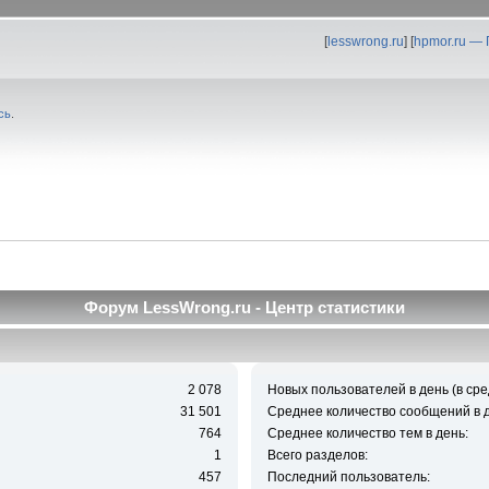
[
lesswrong.ru
] [
hpmor.ru —
сь
.
Форум LessWrong.ru - Центр статистики
2 078
Новых пользователей в день (в сре
31 501
Среднее количество сообщений в д
764
Среднее количество тем в день:
1
Всего разделов:
457
Последний пользователь: