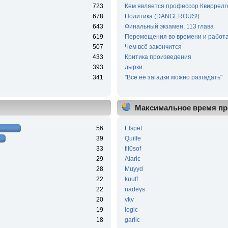
723
Кем является профессор Квиррелл
678
Политика (DANGEROUS!)
643
Финальный экзамен, 113 глава
619
Перемещения во времени и работа
507
Чем всё закончится
433
Критика произведения
393
дырки
341
"Все её загадки можно разгадать"
Максимальное время пр
56
Elspet
39
Quilfe
33
fil0sof
29
Alaric
28
Muyyd
22
kuuff
22
nadeys
20
vkv
19
logic
18
garlic