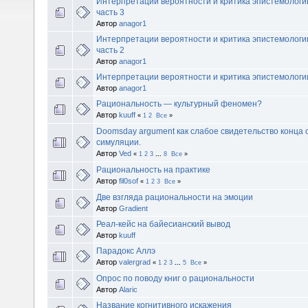
Интерпретации вероятности и критика эпистемологи
часть 3
Автор
anagor1
Интерпретации вероятности и критика эпистемологи
часть 2
Автор
anagor1
Интерпретации вероятности и критика эпистемолог
Автор
anagor1
Рациональность — культурный феномен?
Автор
kuuff
«
1
2
Все
»
Doomsday argument как слабое свидетельство конца с
симуляции.
Автор
Ved
«
1
2
3
...
8
Все
»
Рациональность на практике
Автор
fil0sof
«
1
2
3
Все
»
Две взгляда рациональности на эмоции
Автор
Gradient
Реал-кейс на байесианский вывод
Автор
kuuff
Парадокс Аллэ
Автор
valergrad
«
1
2
3
...
5
Все
»
Опрос по поводу книг о рациональности
Автор
Alaric
Название когнитивного искажения