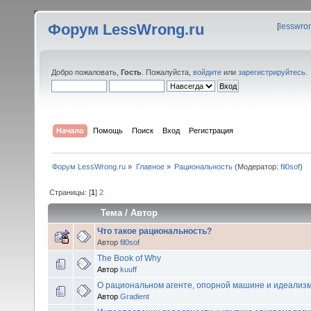
Форум LessWrong.ru
[
lesswro
Добро пожаловать,
Гость
. Пожалуйста,
войдите
или
зарегистрируйтесь
.
Начало
Помощь
Поиск
Вход
Регистрация
Форум LessWrong.ru
»
Главное
»
Рациональность
(Модератор:
fil0sof
)
Страницы: [
1
]
2
Тема
/
Автор
Что такое рациональность?
Автор
fil0sof
The Book of Why
Автор
kuuff
О рациональном агенте, опорной машине и идеализ
Автор
Gradient