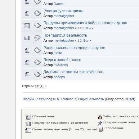
Автор
Dante
(Австро-)утилитаризм
Автор
mentalgopher
Пределы применимости байесовского подхода
Автор
mentalgopher
«
1
2
3
Все
»
Препарируя реальность
Автор
mentalgopher
«
1
2
Все
»
Рациональное поведение в группе
Автор
fpaint
Люди в нашей голове
Автор
El Aurens
Дилемма вагонетки заключённого
Автор
nadeys
Страницы: [
1
]
2
Форум LessWrong.ru
»
Главное
»
Рациональность
(Модератор:
fil0sof
)
Обычная тема
Заблокированная тема
Прикрепленная тема
Популярная тема (более 15 ответов)
Голосование
Очень популярная тема (более 25 ответов)