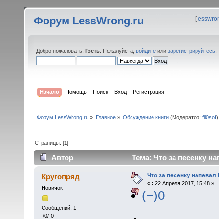
Форум LessWrong.ru
[
lesswro
Добро пожаловать,
Гость
. Пожалуйста,
войдите
или
зарегистрируйтесь
.
Начало
Помощь
Поиск
Вход
Регистрация
Форум LessWrong.ru
»
Главное
»
Обсуждение книги
(Модератор:
fil0sof
)
Страницы: [
1
]
Автор
Тема: Что за песенку н
Что за песенку напевал
Кругопряд
«
:
22 Апреля 2017, 15:48 »
Новичок
(−)0
Сообщений: 1
+0/-0