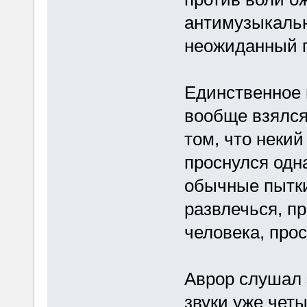
антимузыкаль
неожиданный п
Единственное 
вообще взялся
том, что неки
проснулся одн
обычные пытки
развлечься, п
человека, прос
Аврор слушал
звуки уже чет