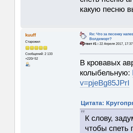
какую песню 
Re: Что за песенку напе
kuuff
Волдеморт?
Старожил
«
Ответ #1 :
22 Апреля 2017, 17:37
Сообщений: 2 133
+220/-52
В кровавых ав
колыбельную:
v=pjeBg85JPrI
Цитата: Кругопря
К слову, зад
чтобы спеть