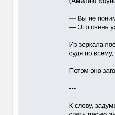
(Амелию Боунс
— Вы не поним
— Это очень у
Из зеркала п
судя по всему,
Потом оно заг
---
К слову, задум
спеть песню а