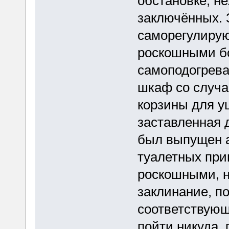
обстановке, не
заключённых. 
саморегулирую
роскошными б
самоподогрев
шкаф со случа
корзины для у
заставленная 
был выпущен аж
туалетных при
роскошными, н
заклинание, п
соответствующ
пойти никуда,