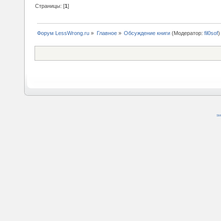
Страницы: [
1
]
Форум LessWrong.ru
»
Главное
»
Обсуждение книги
(Модератор:
fil0sof
)
SM