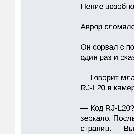
Пение возобно
Аврор сломалс
Он сорвал с по
один раз и ска
— Говорит мла
RJ-L20 в камер
— Код RJ-L20?
зеркало. Посл
страниц. — Вы