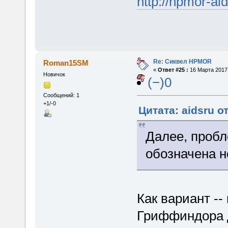
http://hpmor-ai
Re: Сиквел HPMOR
Roman15SM
«
Ответ #25 :
16 Марта 2017,
Новичок
(−)0
Сообщений: 1
+1/-0
Цитата: aidsru о
Далее, проб
обозначена н
Как вариант --
Гриффиндора 