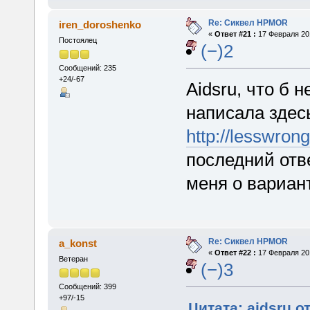
Re: Сиквел HPMOR
iren_doroshenko
«
Ответ #21 :
17 Февраля 201
Постоялец
(−)2
Сообщений: 235
+24/-67
Aidsru, что б 
написала здес
http://lesswro
последний отв
меня о вариан
Re: Сиквел HPMOR
a_konst
«
Ответ #22 :
17 Февраля 201
Ветеран
(−)3
Сообщений: 399
+97/-15
Цитата: aidsru о