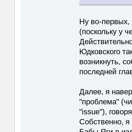
Ну во-первых
(поскольку у ч
Действительно,
Юдковского та
возникнуть, со
последней гла
Далее, я наве
"проблема" (чи
"issue"), гово
Собственно, я
Бабы Яги в из