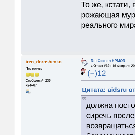
То же, кстати,
рожающая мура
реального мир
Re: Сиквел HPMOR
iren_doroshenko
«
Ответ #19 :
16 Февраля 201
Постоялец
(−)12
Сообщений: 235
+24/-67
Цитата: aidsru о
должна посто
сиречь после
возвращаться