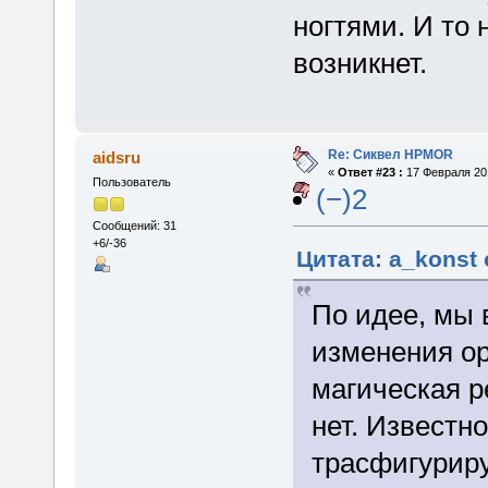
ногтями. И то 
возникнет.
Re: Сиквел HPMOR
aidsru
«
Ответ #23 :
17 Февраля 201
Пользователь
(−)2
Сообщений: 31
+6/-36
Цитата: a_konst 
По идее, мы 
изменения ор
магическая р
нет. Известно
трасфигуриру