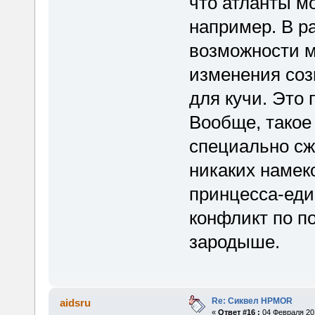
что атланты м
например. В р
возможности м
изменения соз
для кучи. Это 
Вообще, такое
специально сж
никаких намеко
принцесса-един
конфликт по п
зародыше.
Re: Сиквел HPMOR
aidsru
«
Ответ #16 :
04 Февраля 201