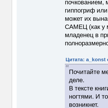
почкованием, 
гиппогриф или 
может их вына
САМЕЦ (как у м
младенец в пр
полноразмерно
Цитата: a_konst 
Почитайте ме
деле.
В тексте кни
ногтями. И т
возникнет.