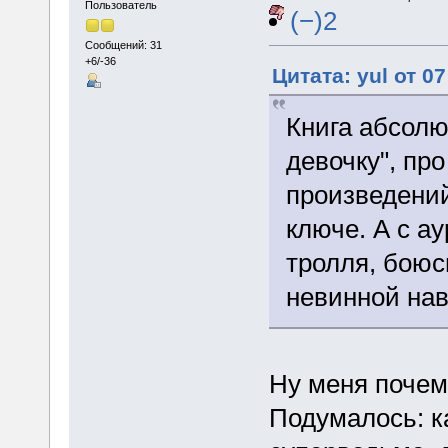
Пользователь
(−)2
Сообщений: 31
+6/-36
Цитата: yul от 0
Книга абсолю
девочку", про
произведений
ключе. А с а
тролля, боюс
невинной нав
Ну меня почему
Подумалось: к