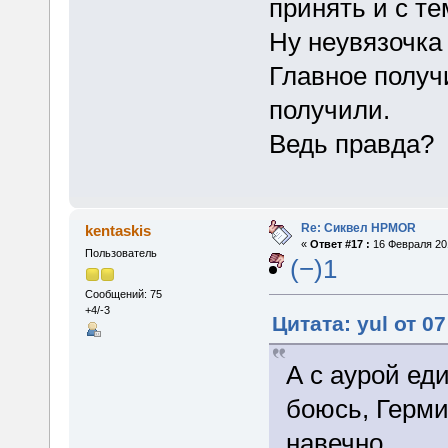
принять и с те
Ну неувязочка
Главное получи
получили.
Ведь правда?
Re: Сиквел HPMOR
kentaskis
«
Ответ #17 :
16 Февраля 201
Пользователь
(−)1
Сообщений: 75
+4/-3
Цитата: yul от 0
А с аурой ед
боюсь, Герми
навечно.