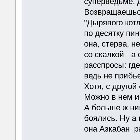
суперведьме, д
Возвращаешься
"Дырявого кот
по десятку пи
она, стерва, не
со скалкой - а 
расспросы: где
ведь не прибь
Хотя, с другой 
Можно в нем и
А больше ж ни
боялись. Ну а 
она Азкабан р