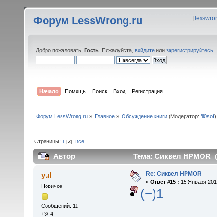
Форум LessWrong.ru
[
lesswro
Добро пожаловать,
Гость
. Пожалуйста,
войдите
или
зарегистрируйтесь
.
Начало
Помощь
Поиск
Вход
Регистрация
Форум LessWrong.ru
»
Главное
»
Обсуждение книги
(Модератор:
fil0sof
)
Страницы:
1
[
2
]
Все
Автор
Тема: Сиквел HPMOR (П
Re: Сиквел HPMOR
yul
«
Ответ #15 :
15 Января 2017
Новичок
(−)1
Сообщений: 11
+3/-4