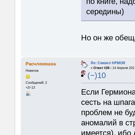
по книге, над
середины)
Но он же обещ
Re: Сиквел HPMOR
Расчленяшка
«
Ответ #28 :
14 Апреля 2017
Новичок
(−)10
Сообщений: 2
+2/-13
Если Гермиона
сесть на шпага
проблем не бу
аномалий в ст
имеется), ибо