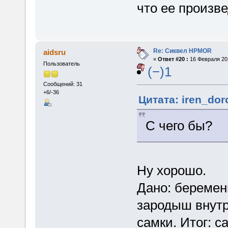
что ее произв
Re: Сиквел HPMOR
aidsru
«
Ответ #20 :
16 Февраля 201
Пользователь
(−)1
Сообщений: 31
+6/-36
Цитата: iren_dor
С чего бы?
Ну хорошо.
Дано: беремен
зародыш внутр
самки. Итог: с