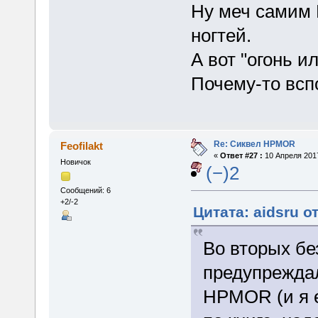
Ну меч самим 
ногтей.
А вот "огонь ил
Почему-то всп
Re: Сиквел HPMOR
Feofilakt
«
Ответ #27 :
10 Апреля 2017
Новичок
(−)2
Сообщений: 6
+2/-2
Цитата: aidsru о
Во вторых бе
предупреждал
HPMOR (и я е