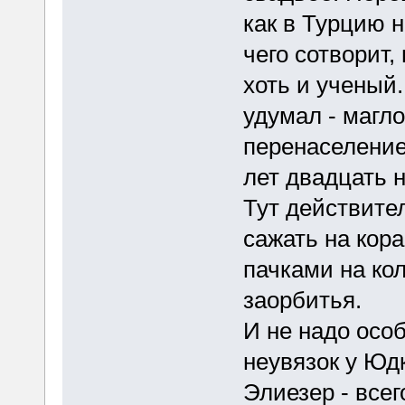
как в Турцию н
чего сотворит,
хоть и ученый.
удумал - магл
перенаселение,
лет двадцать 
Тут действите
сажать на кор
пачками на ко
заорбитья.
И не надо осо
неувязок у Юдк
Элиезер - все