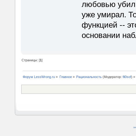
любовью убил. 
уже умирал. Т
функцией -- э
основании наб
Страницы: [
1
]
Форум LessWrong.ru
»
Главное
»
Рациональность
(Модератор:
fil0sof
) »
SM