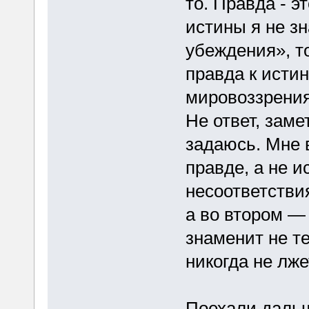
то. Правда - э
истины я не з
убеждения», т
правда к истин
мировоззрени
Не ответ, заме
задаюсь. Мне 
правде, а не и
несоответстви
а во втором —
знаменит не те
никогда не лже
Поехали даль