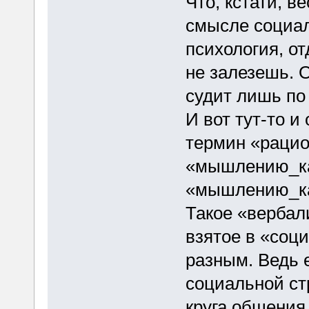
Что, кстати, в
смысле социал
психология, от
не залезешь. О
судит лишь по 
И вот тут-то и
термин «рацио
«мышлению_как
«мышлению_ка
Такое «вербал
взятое в «соц
разным. Ведь е
социальной ст
круга общения,