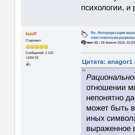
психологии, и 
Re: Интерпретации веро
kuuff
эпистемологии рационал
Старожил
«
Ответ #1 :
28 Апреля 2019, 02:03
Сообщений: 2 133
+220/-52
Цитата: anagor1 
Рационально
отношении м
непонятно да
может быть 
иных символа
выраженное в