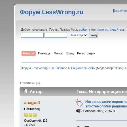
Форум LessWrong.ru
[
lesswro
Добро пожаловать,
Гость
. Пожалуйста,
войдите
или
зарегистрируйтесь
.
Начало
Помощь
Поиск
Вход
Регистрация
Форум LessWrong.ru
»
Главное
»
Рациональность
(Модератор:
fil0sof
) »
Страницы: [
1
]
Автор
Тема: Интерпретации ве
(Прочитано 21592 раз)
Интерпретации вероятно
anagor1
эпистемологии рационал
Постоялец
«
:
27 Апреля 2019, 22:57 »
Сообщений: 113
+46/-50