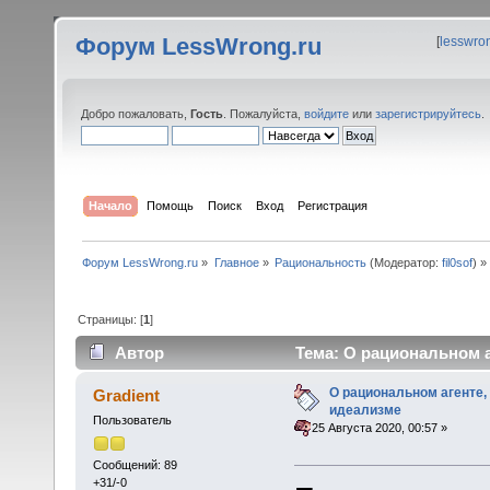
Форум LessWrong.ru
[
lesswro
Добро пожаловать,
Гость
. Пожалуйста,
войдите
или
зарегистрируйтесь
.
Начало
Помощь
Поиск
Вход
Регистрация
Форум LessWrong.ru
»
Главное
»
Рациональность
(Модератор:
fil0sof
) »
Страницы: [
1
]
Автор
Тема: О рациональном а
О рациональном агенте,
Gradient
идеализме
Пользователь
«
:
25 Августа 2020, 00:57 »
Сообщений: 89
+31/-0