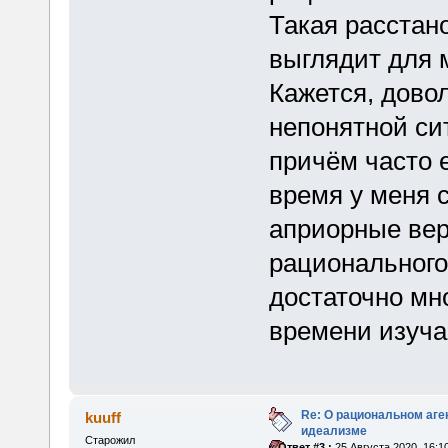
Такая расстан
выглядит для 
Кажется, дово
непонятной си
причём часто е
время у меня с
априорные вер
рационального
достаточно мн
времени изуча
Re: О рациональном аге
kuuff
идеализме
Старожил
«
Ответ #3 :
25 Августа 2020, 16:1