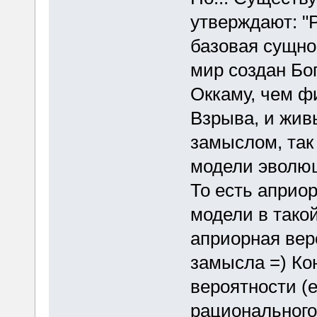
утверждают: "Р
базовая сущно
мир создан Бог
Оккаму, чем ф
Взрыва, и жи
замыслом, так
модели эволюц
То есть априо
модели в тако
априорная вер
замысла =) Кон
вероятности (е
рационального