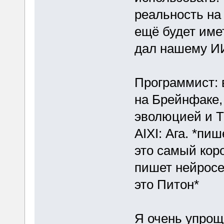
реальность на
ещё будет имет
дал нашему ИИ
Программист: 
на Брейнфаке, 
эволюцией и Т
AIXI: Ага. *пи
это самый кор
пишет нейросе
это Питон*
Я очень упрощё