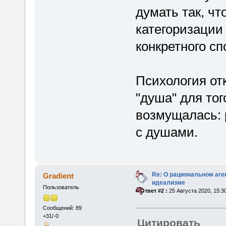
думать так, ч
категоризации 
конкретного сп
Психология от
"душа" для тог
возмущалась: 
с душами.
Re: О рациональном аге
Gradient
идеализме
Пользователь
«
Ответ #2 :
25 Августа 2020, 15:3
Сообщений: 89
+31/-0
Цитировать