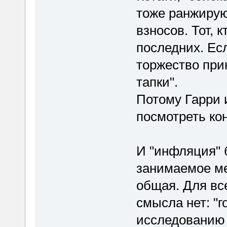
тоже ранжирую
взносов. Тот, 
последних. Ес
торжество прин
тапки".
Потому Гарри и
посмотреть ко
И "инфляция" 
занимаемое ме
общая. Для вс
смысла нет: "г
исследованию