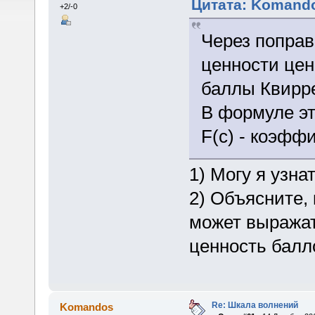
Цитата: Komando
+2/-0
Через попра
ценности цен
баллы Квирр
В формуле эт
F(c) - коэфф
1) Могу я узна
2) Объясните,
может выражат
ценность балл
Re: Шкала волнений
Komandos