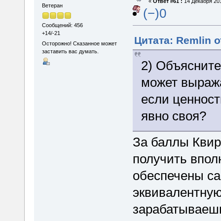
«
Ответ #61 :
14 Декабря 201
Ветеран
(−)0
Сообщений: 456
+14/-21
Цитата: Remlin о
Осторожно! Сказанное может
заставить вас думать.
2) Объясните
может выража
если ценност
явно своя?
За баллы Квир
получить впол
обеспечены с
эквивалентную 
зарабатываешь