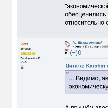
"экономическо
обесценились,
относительно 
Re: Шкала волнений
bore
«
Ответ #67 :
31 Марта 2015,
Ветеран
(−)0
Сообщений: 492
+5/-5
Цитата: Karabin 
... Видимо, а
экономическу
А при чём здес