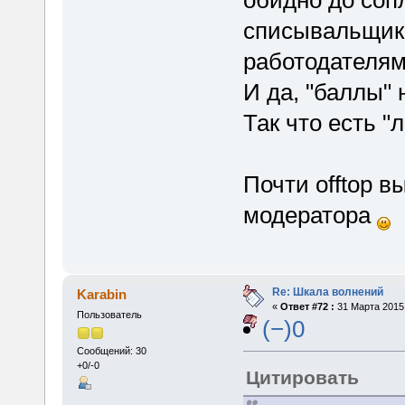
обидно до сопл
списывальщик 
работодателям
И да, "баллы" 
Так что есть "л
Почти offtop 
модератора
Re: Шкала волнений
Karabin
«
Ответ #72 :
31 Марта 2015,
Пользователь
(−)0
Сообщений: 30
+0/-0
Цитировать