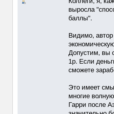
Коллеги, я, ка
выросла "спос
баллы".
Видимо, автор
экономическую
Допустим, вы 
1р. Если деньг
сможете зарабо
Это имеет смыс
многие волную
Гарри после 
значительно б