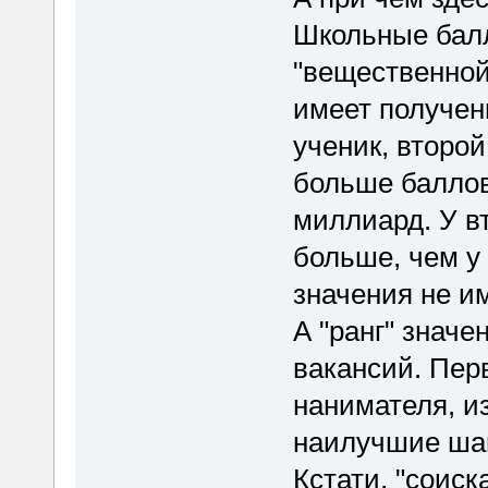
Школьные балл
"вещественной
имеет полученн
ученик, второй 
больше баллов.
миллиард. У вт
больше, чем у 
значения не им
А "ранг" значе
вакансий. Пер
нанимателя, и
наилучшие ша
Кстати, "соиск