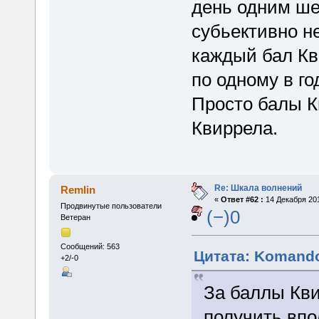
день одним ше
субьективно н
каждый бал Кв
по одному в го
Просто балы К
Квиррела.
Re: Шкала волнений
Remlin
«
Ответ #62 :
14 Декабря 201
Продвинутые пользователи
(−)0
Ветеран
Сообщений: 563
Цитата: Komando
+2/-0
За баллы Кви
получить впо