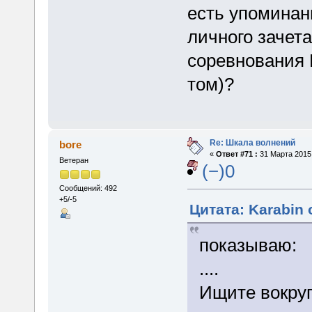
есть упоминан
личного зачета
соревнования Г
том)?
Re: Шкала волнений
bore
«
Ответ #71 :
31 Марта 2015,
Ветеран
(−)0
Сообщений: 492
+5/-5
Цитата: Karabin 
показываю:
....
Ищите вокруг