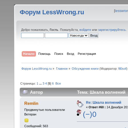
Форум LessWrong.ru
[
lesswro
Добро пожаловать,
Гость
. Пожалуйста,
войдите
или
зарегистрируйтесь
.
Начало
Помощь
Поиск
Вход
Регистрация
Форум LessWrong.ru
»
Главное
»
Обсуждение книги
(Модератор:
fil0sof
)
Страницы:
1
...
3
4
[
5
]
6
Все
Автор
Тема: Шкала волнений (
Re: Шкала волнений
Remlin
«
Ответ #60 :
14 Декабря 201
Продвинутые пользователи
(−)0
Ветеран
Сообщений: 563