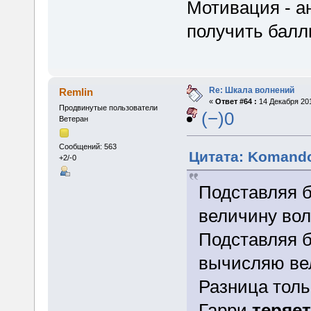
Мотивация - а
получить балл
Re: Шкала волнений
Remlin
«
Ответ #64 :
14 Декабря 201
Продвинутые пользователи
(−)0
Ветеран
Сообщений: 563
Цитата: Komando
+2/-0
Подставляя б
величину вол
Подставляя б
вычисляю ве
Разница толь
Гарри
теряет