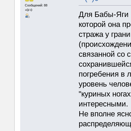
Сообщений: 88
+0/-0
Для Бабы-Яги 
которой она п
стража у гран
(происхождени
связанной со 
сохранившейся
погребения в 
уровень челове
"куриных ногах
интересными.
Не вполне ясно
распределяюща