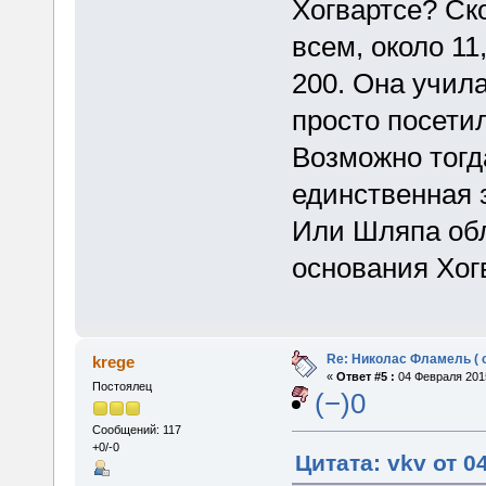
Хогвартсе? Ско
всем, около 11
200. Она учил
просто посетил
Возможно тогд
единственная 
Или Шляпа об
основания Хогв
Re: Николас Фламель ( 
krege
«
Ответ #5 :
04 Февраля 2015
Постоялец
(−)0
Сообщений: 117
+0/-0
Цитата: vkv от 0