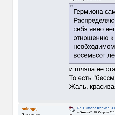
Гермиона сам
Распределяю
себя явно н
отношению к
необходимому
восемьсот ле
и шляпа не ст
То есть "бессм
Жаль, красива
Re: Николас Фламель ( 
solongoj
«
Ответ #7 :
04 Февраля 2015
Пользователь