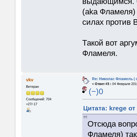
выдающимся. О
(aka Фламеля)
силах против 
Такой вот аргу
Фламеля.
Re: Николас Фламель ( 
vkv
«
Ответ #3 :
04 Февраля 2015
Ветеран
(−)0
Сообщений: 704
+27/-17
Цитата: krege от
Отсюда вопро
Фламеля) так