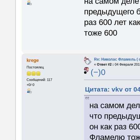
на самом деле 
предыдущего бе
раз 600 лет к
тоже 600
Re: Николас Фламель ( 
krege
«
Ответ #2 :
04 Февраля 2015
Постоялец
(−)0
Сообщений: 117
+0/-0
Цитата: vkv от 0
на самом деле
что предыдущ
он как раз 6
Фламелю тож