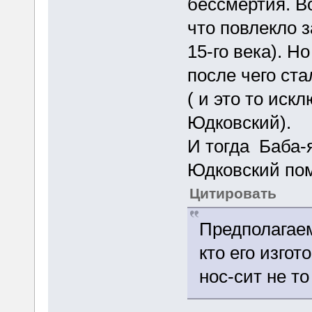
бессмертия. В
что повлекло 
15-го века). Н
после чего ст
( и это то иск
Юдковский).
И тогда Баба-я
Юдковский пом
Цитировать
Предполагаем
кто его изгот
нос-сит не т