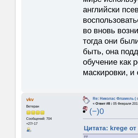
английски псе
воспользовать
во вновь возн
тогда они был
быть, она под
обучение как 
маскировки, и 
Re: Николас Фламель ( 
vkv
«
Ответ #8 :
05 Февраля 2015
Ветеран
(−)0
Сообщений: 704
+27/-17
Цитата: krege от