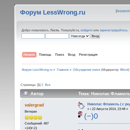
Форум LessWrong.ru
[
lesswro
Добро пожаловать,
Гость
. Пожалуйста,
войдите
или
зарегистрируйтесь
.
Начало
Помощь
Поиск
Вход
Регистрация
Форум LessWrong.ru
»
Главное
»
Обсуждение книги
(Модератор:
fil0sof
)
Страницы: [
1
]
2
Все
Автор
Тема: Николас Фламель 
Николас Фламель ( с ре
valergrad
«
:
22 Августа 2014, 23:48 »
Ветеран
(−)0
Сообщений: 487
+143/-21