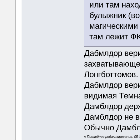
или там нахо
булыжник (во
магическими 
там лежит Ф
Дабмлдор верит
захватывающее
Лонгботтомов.
Дабмлдор верил
видимая Темна
Дамблдор держ
Дамблдор не в
Обычно Дамблд
«
Последнее редактирование: 05 Ф