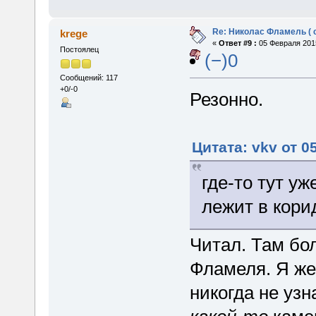
Re: Николас Фламель ( 
krege
«
Ответ #9 :
05 Февраля 2015
Постоялец
(−)0
Сообщений: 117
+0/-0
Резонно.
Цитата: vkv от 0
где-то тут у
лежит в кори
Читал. Там бо
Фламеля. Я же
никогда не уз