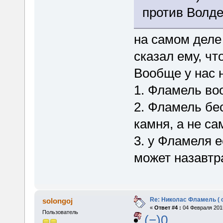
против Волд
на самом деле
сказал ему, чт
Вообще у нас 
1. Фламель во
2. Фламель бе
камня, а не са
3. у Фламеля е
может назавтр
Re: Николас Фламель ( 
solongoj
«
Ответ #4 :
04 Февраля 2015
Пользователь
(−)0