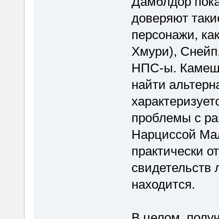
Дамблдор пока
доверяют так
персонажи, ка
Хмури), Снейп,
НПС-ы. Камеше
найти альтерн
характеризует
проблемы с ра
Нарциссой Мал
практически о
свидетельств 
находится.
В целом, полу