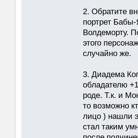
2. Обратите в
портрет Бабы-
Волдеморту. 
этого персона
случайно же.
3. Диадема Ко
обладателю +10
роде. Т.к. и М
то возможно кт
лицо ) нашли э
стал таким ум
после подчине