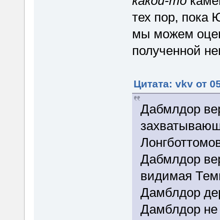
какой-то
камен
тех пор, пока 
мы можем оце
полученной не
Цитата: vkv от 0
Дабмлдор вер
захватывающ
Лонгботтомов
Дабмлдор вери
видимая Темн
Дамблдор дер
Дамблдор не 