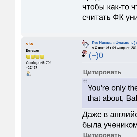
чтобы как-то 
считать ФК ун
Re: Николас Фламель ( 
vkv
«
Ответ #6 :
04 Февраля 2015
Ветеран
(−)0
Сообщений: 704
+27/-17
Цитировать
You're only the
that about, B
Даже в англий
была учеником
Цитировать