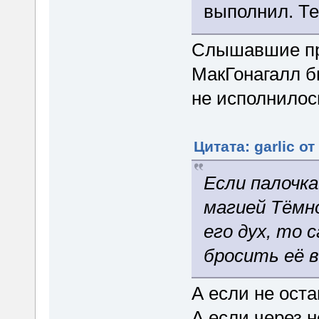
выполнил. Т
Слышавшие пр
МакГонагалл б
не исполнилос
Цитата: garlic от
Если палочка
магией Тёмно
его дух, то
бросить её в
А если не ост
А если через 