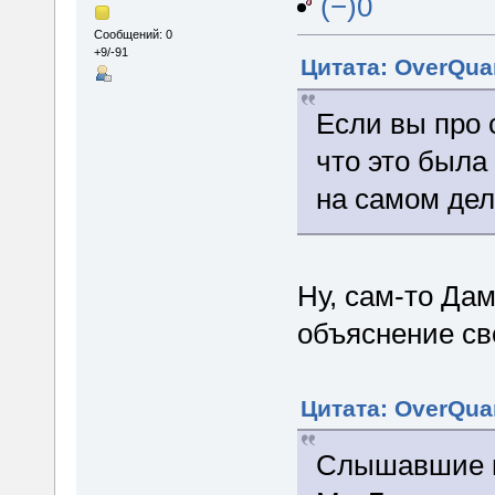
(−)0
Сообщений: 0
+9/-91
Цитата: OverQuan
Если вы про 
что это была
на самом дел
Ну, сам-то Да
объяснение св
Цитата: OverQuan
Слышавшие п