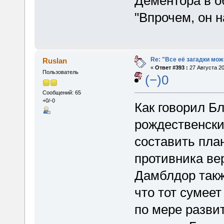
Дементора в о
"Впрочем, он 
Re: "Все её загадки мож
Ruslan
«
Ответ #393 :
27 Августа 20
Пользователь
(−)0
Сообщений: 65
+0/-0
Как говорил Б
рождественски
составить пла
противника вер
Дамблдор такж
что тот сумеет
по мере разви