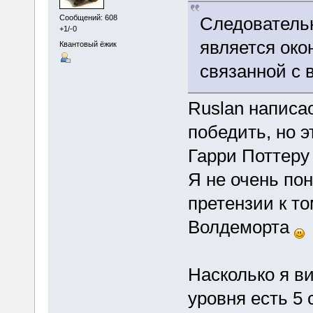
Следовательн
Сообщений: 608
+1/-0
является ок
Квантовый ёжик
связанной с
Ruslan написа
победить, но 
Гарри Поттеру 
Я не очень по
претензии к т
Волдеморта
Насколько я в
уровня есть 5