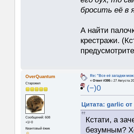
бросить её в 
А найти палоч
крестражи. (Кс
предусмотрите
Re: "Все её загадки мож
OverQuantum
«
Ответ #395 :
27 Августа 20
Старожил
(−)0
Цитата: garlic от
Кстати, а за
Сообщений: 608
+1/-0
безумным? Х
Квантовый ёжик