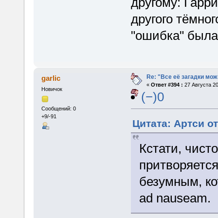
другому: Гарри
другого тёмног
"ошибка" была
Re: "Все её загадки мож
garlic
«
Ответ #394 :
27 Августа 20
Новичок
(−)0
Сообщений: 0
+9/-91
Цитата: Артси от
Кстати, чисто
притворяется
безумным, ко
ad nauseam.