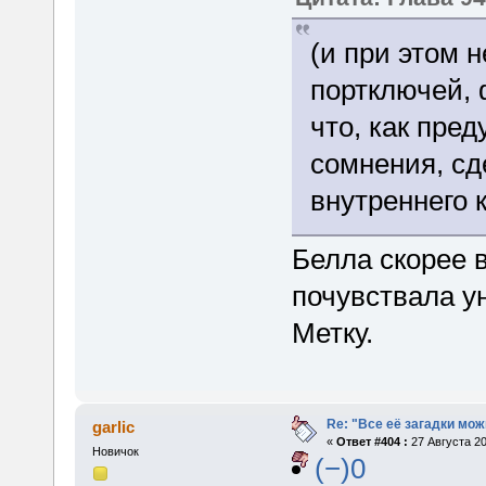
(и при этом 
портключей, 
что, как пре
сомнения, с
внутреннего к
Белла скорее 
почувствала у
Метку.
Re: "Все её загадки мож
garlic
«
Ответ #404 :
27 Августа 20
Новичок
(−)0