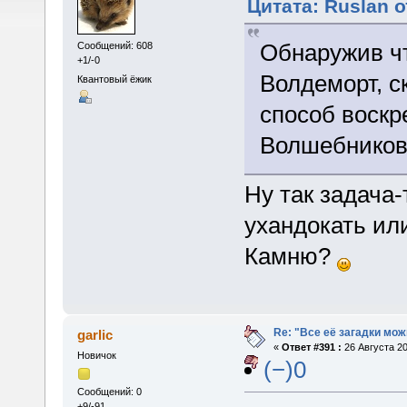
Цитата: Ruslan о
Обнаружив чт
Сообщений: 608
+1/-0
Волдеморт, с
Квантовый ёжик
способ воскр
Волшебнико
Ну так задача
ухандокать или
Камню?
Re: "Все её загадки мож
garlic
«
Ответ #391 :
26 Августа 20
Новичок
(−)0
Сообщений: 0
+9/-91