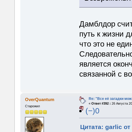
Дамблдор счит
путь к жизни д
что это не ед
Следовательно
является око
связанной с в
Re: "Все её загадки мож
OverQuantum
«
Ответ #392 :
26 Августа 20
Старожил
(−)0
Цитата: garlic от