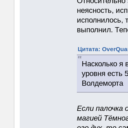
Относительно 
неясность, исп
исполнилось, 
выполнил. Теп
Цитата: OverQuan
Насколько я
уровня есть 
Волдеморта
Если палочка 
магией Тёмног
его дух, то 