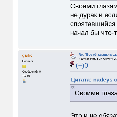
Своими глазам
не дурак и ес
спрятавшийся 
начал бы что-т
Re: "Все её загадки мож
garlic
«
Ответ #402 :
27 Августа 20
Новичок
(−)0
Сообщений: 0
+9/-91
Цитата: nadeys о
Своими глаза
Это и не обяз