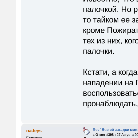
палочкой. Но р
то тайком ее з
кроме Пожират
тех из них, ко
палочки.
Кстати, а ког
нападении на 
воспользовать
пронаблюдать,
Re: "Все её загадки мож
nadeys
«
Ответ #398 :
27 Августа 20
Старожил