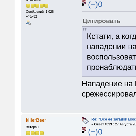
(−)0
Сообщений: 1 028
+48/-52
Цитировать
Кстати, а ко
нападении на
воспользоват
пронаблюдать
Нападение на 
срежессировал
Re: "Все её загадки мож
killerBeer
«
Ответ #399 :
27 Августа 20
Ветеран
(−)0