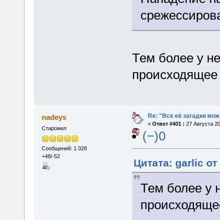
срежессиров
Тем более у н
происходящее 
Re: "Все её загадки мож
nadeys
«
Ответ #401 :
27 Августа 20
Старожил
(−)0
Сообщений: 1 028
+48/-52
Цитата: garlic от
Тем более у 
происходяще