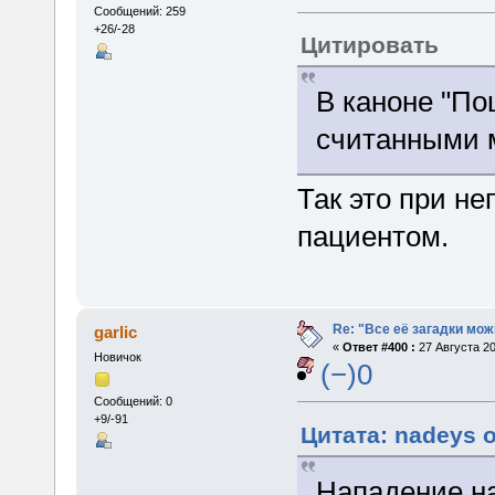
Сообщений: 259
+26/-28
Цитировать
В каноне "По
считанными 
Так это при не
пациентом.
Re: "Все её загадки мож
garlic
«
Ответ #400 :
27 Августа 20
Новичок
(−)0
Сообщений: 0
+9/-91
Цитата: nadeys о
Нападение н