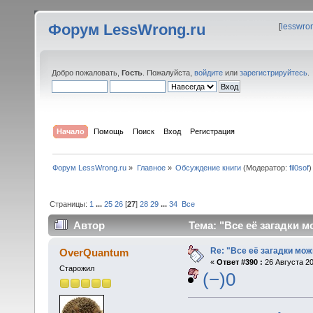
Форум LessWrong.ru
[
lesswro
Добро пожаловать,
Гость
. Пожалуйста,
войдите
или
зарегистрируйтесь
.
Начало
Помощь
Поиск
Вход
Регистрация
Форум LessWrong.ru
»
Главное
»
Обсуждение книги
(Модератор:
fil0sof
)
Страницы:
1
...
25
26
[
27
]
28
29
...
34
Все
Автор
Тема: "Все её загадки м
Re: "Все её загадки мож
OverQuantum
«
Ответ #390 :
26 Августа 20
Старожил
(−)0