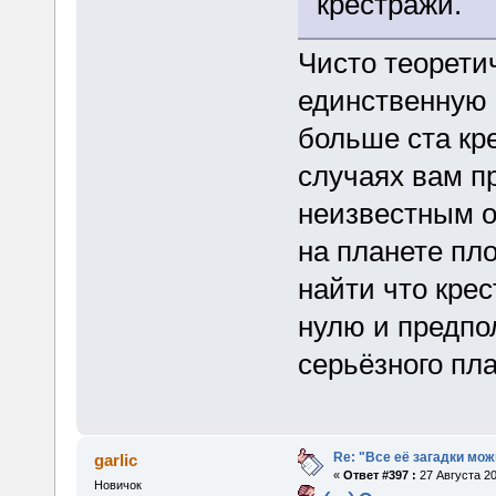
крестражи.
Чисто теорети
единственную 
больше ста кре
случаях вам п
неизвестным о
на планете пл
найти что крес
нулю и предпол
серьёзного пл
Re: "Все её загадки мож
garlic
«
Ответ #397 :
27 Августа 20
Новичок