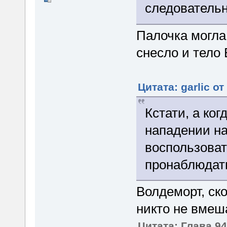
следовательн
Палочка могла
снесло и тело
Цитата: garlic от
Кстати, а ко
нападении на
воспользоват
пронаблюдать
Волдеморт, ск
никто не вмеш
Цитата: Глава 94