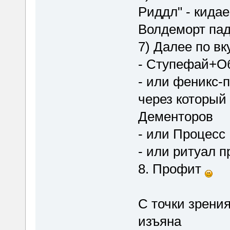
Риддл" - кидае
Волдеморт пада
7) Далее по вк
- Ступефай+О
- или феникс-
через который
Дементоров
- или Процесс
- или ритуал п
8. Профит
С точки зрени
изъяна