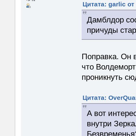
Цитата: garlic от
Дамблдор сос
причуды стар
Поправка. Он в
что Волдеморт
проникнуть сюд
Цитата: OverQuan
А вот интере
внутри Зерк
Безвременья