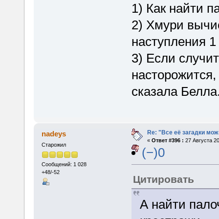
1) Как найти п
2) Хмури вычи
наступления 1
3) Если случит
насторожится, 
сказала Белла
Re: "Все её загадки мож
nadeys
«
Ответ #396 :
27 Августа 20
Старожил
(−)0
Сообщений: 1 028
+48/-52
Цитировать
А найти пало