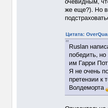
очевидным, чт
же еще?). Но в
подстраховатьс
Цитата: OverQuan
Ruslan напис
победить, но
им Гарри Потт
Я не очень п
претензии к 
Волдеморта