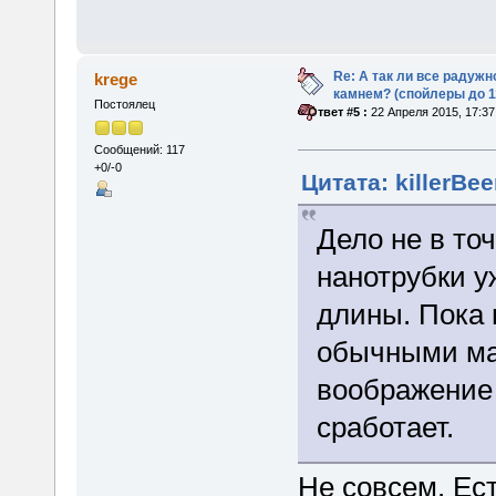
Re: А так ли все радуж
krege
камнем? (спойлеры до 1
Постоялец
«
Ответ #5 :
22 Апреля 2015, 17:37
Сообщений: 117
+0/-0
Цитата: killerBee
Дело не в то
нанотрубки у
длины. Пока
обычными ма
воображение
сработает.
Не совсем. Ест