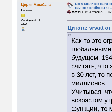
Re: А так ли все радуж
Цирик Азкабана
камнем? (спойлеры до 1
Новичок
«
Ответ #8 :
29 Сентября 2015, 15:
Сообщений: 11
+1/-1
Цитата: srsatt о
Как-то это о
глобальными
будущем. 134
считать, что
в 30 лет, то 
миллионов.
Учитывая, чт
возрастом ут
функции, то 