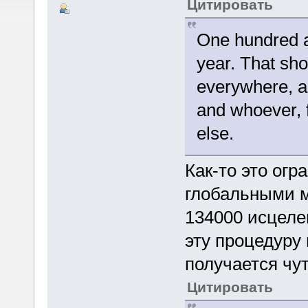
Цитировать
One hundred a
year. That sho
everywhere, a
and whoever, f
else.
Как-то это огр
глобальными м
134000 исцелен
эту процедуру 
получается чу
Цитировать