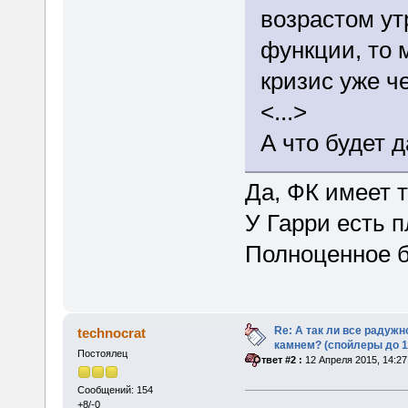
возрастом ут
функции, то 
кризис уже ч
<...>
А что будет 
Да, ФК имеет т
У Гарри есть п
Полноценное б
Re: А так ли все радуж
technocrat
камнем? (спойлеры до 1
Постоялец
«
Ответ #2 :
12 Апреля 2015, 14:27
Сообщений: 154
+8/-0