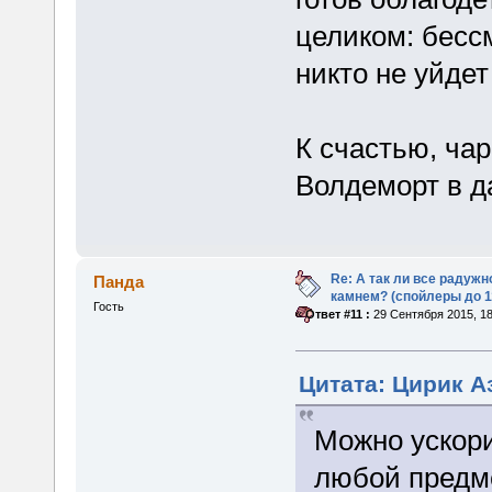
целиком: бессм
никто не уйде
К счастью, ча
Волдеморт в д
Re: А так ли все радуж
Панда
камнем? (спойлеры до 1
Гость
«
Ответ #11 :
29 Сентября 2015, 18
Цитата: Цирик Аз
Можно ускори
любой предм