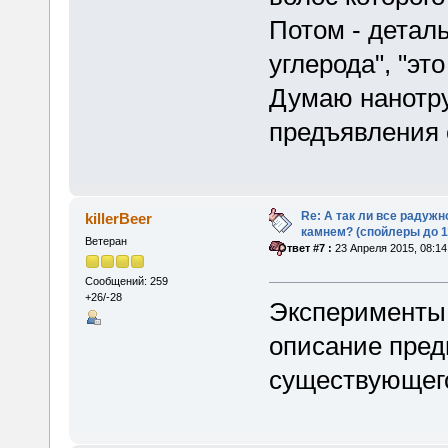
Потом - деталь
углерода", "это
Думаю нанотру
предъявления 
Re: А так ли все радуж
killerBeer
камнем? (спойлеры до 1
Ветеран
«
Ответ #7 :
23 Апреля 2015, 08:14
Сообщений: 259
+26/-28
Эксперименты 
описание предм
существующего