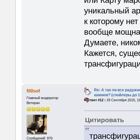
уникальный ар
к которому не
вообще мощна
Думаете, нико
Кажется, суще
трансфигураци
Re: А так ли все радуж
fil0sof
камнем? (спойлеры до 1
Главный модератор
«
Ответ #12 :
29 Сентября 2015, 18
Ветеран
Цитировать
трансфигурац
Сообщений: 970