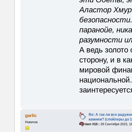
Аластор Хмур
безопасности.
паранойе, ник
разумности ил
А ведь золото
сторону, и в к
мировой финан
национальной. 
заинтересуется
Re: А так ли все радуж
garlic
камнем? (спойлеры до 1
Новичок
«
Ответ #10 :
29 Сентября 2015, 18