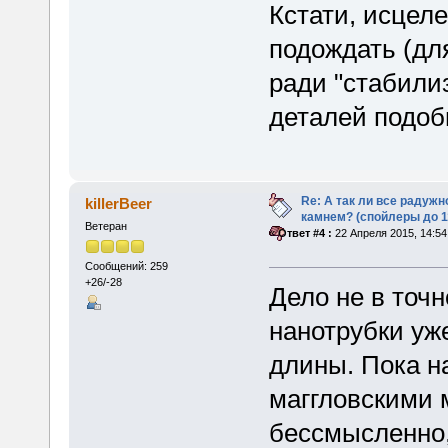
Кстати, исцел
подождать (дл
ради "стабили
деталей подоб
Re: А так ли все радуж
killerBeer
камнем? (спойлеры до 1
Ветеран
«
Ответ #4 :
22 Апреля 2015, 14:54
Сообщений: 259
+26/-28
Дело не в точн
нанотрубки уже
длины. Пока 
маггловскими 
бессмысленно,