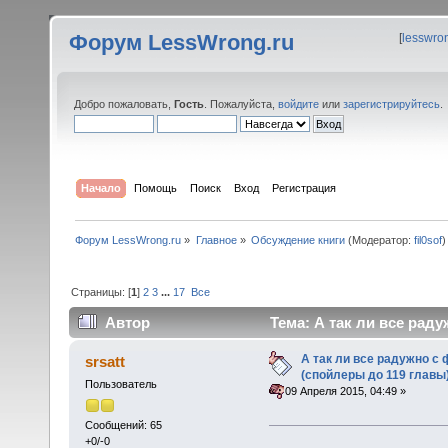
Форум LessWrong.ru
[
lesswro
Добро пожаловать,
Гость
. Пожалуйста,
войдите
или
зарегистрируйтесь
.
Начало
Помощь
Поиск
Вход
Регистрация
Форум LessWrong.ru
»
Главное
»
Обсуждение книги
(Модератор:
fil0sof
)
Страницы: [
1
]
2
3
...
17
Все
Автор
Тема: А так ли все рад
(Прочитано 609805 раз)
А так ли все радужно 
srsatt
(спойлеры до 119 главы
Пользователь
«
:
09 Апреля 2015, 04:49 »
Сообщений: 65
+0/-0