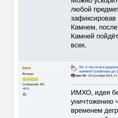
Можно ускорит
любой предме
зафиксировав
Камнем, после
Камней пойдёт 
всех.
Re: А так ли все радуж
bore
камнем? (спойлеры до 1
Ветеран
«
Ответ #9 :
29 Сентября 2015, 17:
Сообщений: 492
+5/-5
ИМХО, идея бе
уничтожению ч
временем дегр