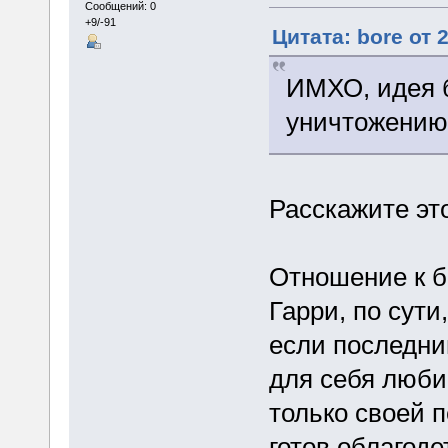
Сообщений: 0
+9/-91
Цитата: bore от 
ИМХО, идея б
уничтожению 
Расскажите эт
Отношение к б
Гарри, по сути
если последни
для себя любим
только своей п
готов облагоде