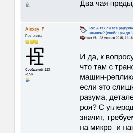
Два чая преды
Re: А так ли все радуж
Alexey_F
камнем? (спойлеры до 1
Постоялец
«
Ответ #3 :
22 Апреля 2015, 14:18
И да, к вопрос
что там с тра
Сообщений: 223
+1/-0
машин-реплик
если это слиш
разума, детале
роя? С углеро
значит, требу
на микро- и на