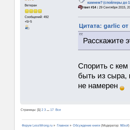
камнем? (спойлеры до 1
Ветеран
«
Ответ #14 :
29 Сентября 2015, 20
Сообщений: 492
+5/-5
Цитата: garlic о
Расскажите э
Спорить с кем 
быть из сыра, 
не намерен
Страницы: [
1
]
2
3
...
17
Все
Форум LessWrong.ru
»
Главное
»
Обсуждение книги
(Модератор:
fil0sof
)