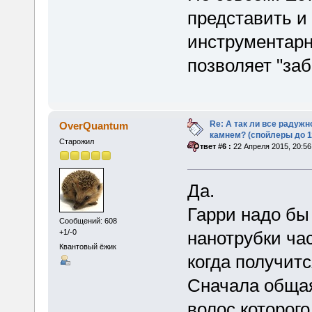
представить и 
инструментарн
позволяет "заб
Re: А так ли все радуж
OverQuantum
камнем? (спойлеры до 1
Старожил
«
Ответ #6 :
22 Апреля 2015, 20:56
Да.
Гарри надо бы
Сообщений: 608
+1/-0
нанотрубки ча
Квантовый ёжик
когда получит
Сначала общая
волос которого