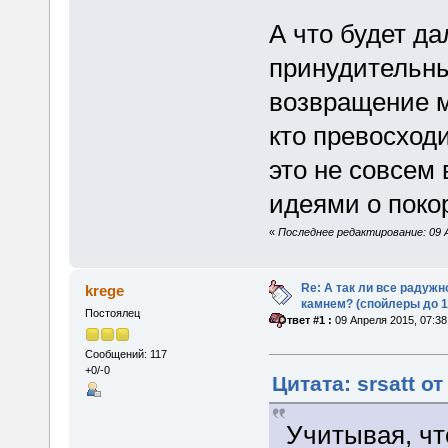
А что будет д
принудительны
возвращение м
кто превосходи
это не совсем
идеями о поко
«
Последнее редактирование: 09 Ап
Re: А так ли все радуж
krege
камнем? (спойлеры до 1
Постоялец
«
Ответ #1 :
09 Апреля 2015, 07:38
Сообщений: 117
+0/-0
Цитата: srsatt о
Учитывая, чт