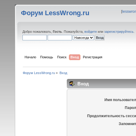
Форум LessWrong.ru
[
lesswro
Добро пожаловать,
Гость
. Пожалуйста,
войдите
или
зарегистрируйтесь
.
Начало
Помощь
Поиск
Вход
Регистрация
Форум LessWrong.ru
»
Вход
Вход
Имя пользовател
Парол
Продолжительность сесси
Запомнит