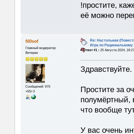
!простите, каж
её можно пере
Re: Настольная (Повест
fil0sof
Игра по Рациональному
Главный модератор
«
Ответ #1 :
25 Августа 2024, 18:2
Ветеран
Здравствуйте.
Сообщений: 970
Простите за о
+55/-3
полумёртный, 
что вообще тут
У вас очень ин