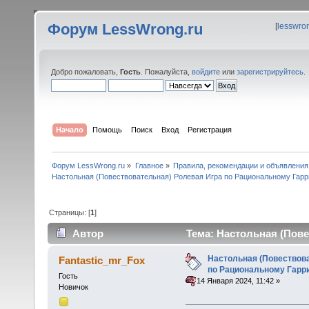
Форум LessWrong.ru
[
lesswro
Добро пожаловать,
Гость
. Пожалуйста,
войдите
или
зарегистрируйтесь
.
Начало
Помощь
Поиск
Вход
Регистрация
Форум LessWrong.ru
»
Главное
»
Правила, рекомендации и объявления
Настольная (Повествовательная) Ролевая Игра по Рациональному Гарр
Страницы: [
1
]
Автор
Тема: Настольная (Пове
(Прочитано 57420 раз)
Настольная (Повествов
Fantastic_mr_Fox
по Рациональному Гарр
Гость
«
:
14 Января 2024, 11:42 »
Новичок