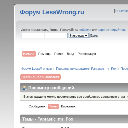
Форум LessWrong.ru
[
lesswro
Добро пожаловать,
Гость
. Пожалуйста,
войдите
или
зарегистрируйтесь
.
Начало
Помощь
Поиск
Вход
Регистрация
Форум LessWrong.ru
»
Профиль пользователя Fantastic_mr_Fox
»
Прос
Профиль пользователя
Просмотр сообщений
В этом разделе можно просмотреть все сообщения, сделанные этим п
Сообщения
Темы
Вложения
Темы - Fantastic_mr_Fox