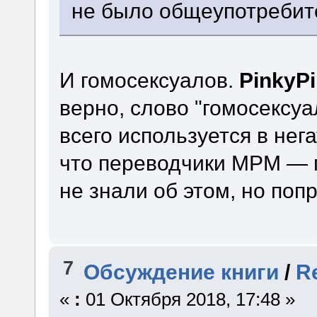
не было общеупотребит
И гомосексуалов.
PinkyP
верно, слово "гомосексу
всего используется в нег
что переводчики МРМ — г
не знали об этом, но поп
7
Обсуждение книги
/
R
«
:
01 Октября 2018, 17:48 »