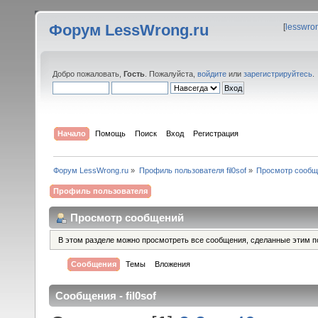
Форум LessWrong.ru
[
lesswro
Добро пожаловать,
Гость
. Пожалуйста,
войдите
или
зарегистрируйтесь
.
Начало
Помощь
Поиск
Вход
Регистрация
Форум LessWrong.ru
»
Профиль пользователя fil0sof
»
Просмотр сообщ
Профиль пользователя
Просмотр сообщений
В этом разделе можно просмотреть все сообщения, сделанные этим п
Сообщения
Темы
Вложения
Сообщения - fil0sof