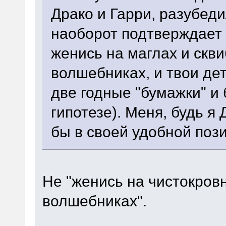
Драко и Гарри, разубед
наоборот подтверждает г
женись на маглах и скв
волшебниках, и твои де
две годные "бумажки" и 
гипотезе). Меня, будь я
бы в своей удобной поз
Не "женись на чистокров
волшебниках".