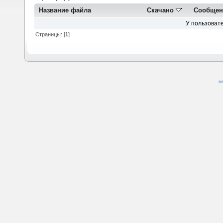
Название файла
Скачано
Сообщен
У пользовате
Страницы: [
1
]
SM