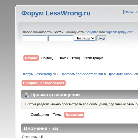
Форум LessWrong.ru
[
lesswro
Добро пожаловать,
Гость
. Пожалуйста,
войдите
или
зарегистрируйтесь
.
Начало
Помощь
Поиск
Вход
Регистрация
Форум LessWrong.ru
»
Профиль пользователя nar
»
Просмотр сообщен
Профиль пользователя
Просмотр сообщений
В этом разделе можно просмотреть все сообщения, сделанные этим п
Сообщения
Темы
Вложения
Вложения - nar
Страницы: [
1
]