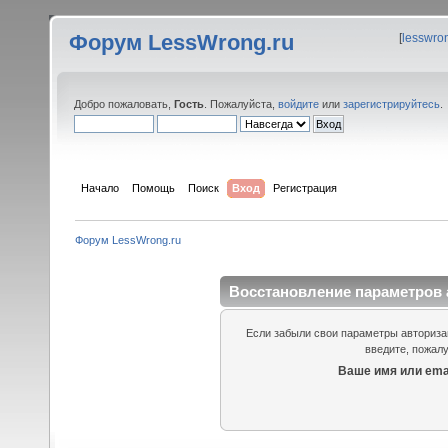
Форум LessWrong.ru
[
lesswro
Добро пожаловать,
Гость
. Пожалуйста,
войдите
или
зарегистрируйтесь
.
Начало
Помощь
Поиск
Вход
Регистрация
Форум LessWrong.ru
Восстановление параметров 
Если забыли свои параметры авторизац
введите, пожалу
Ваше имя или emai