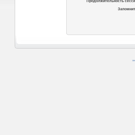
Продолжительность сесси
Запомнит
SM