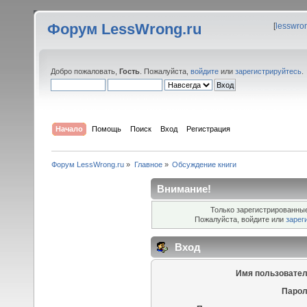
Форум LessWrong.ru
[
lesswro
Добро пожаловать,
Гость
. Пожалуйста,
войдите
или
зарегистрируйтесь
.
Начало
Помощь
Поиск
Вход
Регистрация
Форум LessWrong.ru
»
Главное
»
Обсуждение книги
Внимание!
Только зарегистрированные
Пожалуйста, войдите или
зарег
Вход
Имя пользовател
Парол