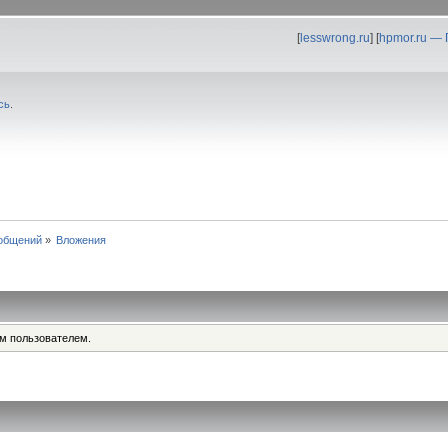
[
lesswrong.ru
] [
hpmor.ru —
сь
.
общений
»
Вложения
им пользователем.