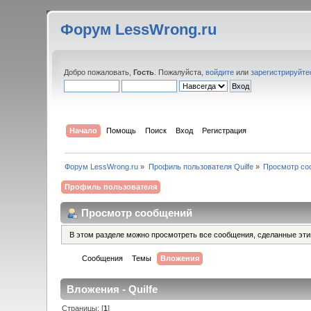
Форум LessWrong.ru
Добро пожаловать,
Гость
. Пожалуйста,
войдите
или
зарегистрируйте
Начало
Помощь
Поиск
Вход
Регистрация
Форум LessWrong.ru
»
Профиль пользователя Quilfe
»
Просмотр со
Профиль пользователя
Просмотр сообщений
В этом разделе можно просмотреть все сообщения, сделанные эт
Сообщения
Темы
Вложения
Вложения - Quilfe
Страницы: [
1
]