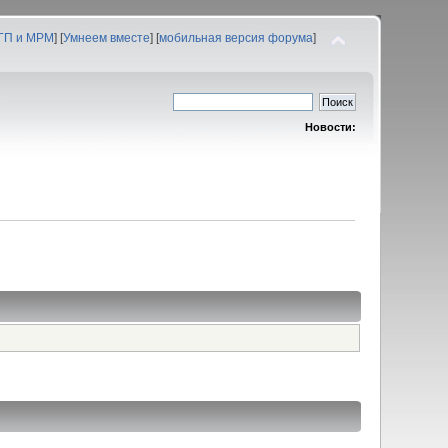
 ГП и МРМ
] [
Умнеем вместе
] [
мобильная версия форума
]
Новости: