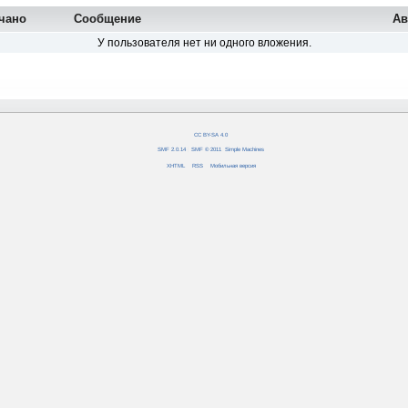
чано
Сообщение
Ав
У пользователя нет ни одного вложения.
CC BY-SA 4.0
SMF 2.0.14
|
SMF © 2011
,
Simple Machines
XHTML
RSS
Мобильная версия