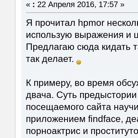
«
:
22 Апреля 2016, 17:57 »
Я прочитал hpmor несколь
использую выражения и ц
Предлагаю сюда кидать та
так делает.
К примеру, во время обс
двача. Суть предыстории 
посещаемого сайта научи
приложением findface, д
порноактрис и проститут