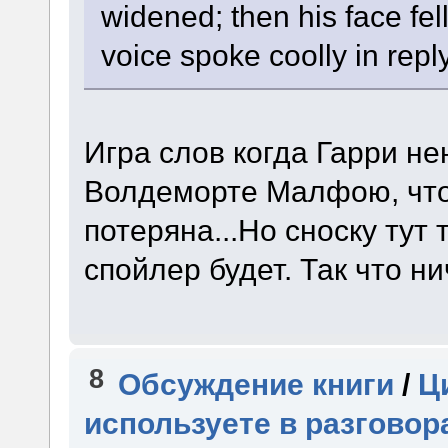
widened; then his face fel
voice spoke coolly in repl
Игра слов когда Гарри н
Волдеморте Малфою, что 
потеряна...Но сноску тут 
спойлер будет. Так что н
8
Обсуждение книги
/
Ц
используете в разговор