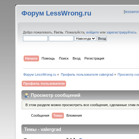
Форум LessWrong.ru
[
lesswro
Добро пожаловать,
Гость
. Пожалуйста,
войдите
или
зарегистрируйтесь
.
Начало
Помощь
Поиск
Вход
Регистрация
Форум LessWrong.ru
»
Профиль пользователя valergrad
»
Просмотр со
Профиль пользователя
Просмотр сообщений
В этом разделе можно просмотреть все сообщения, сделанные этим п
Сообщения
Темы
Вложения
Темы - valergrad