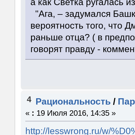
а как Светка ругалась и
"Ага, – задумался Башк
вероятность того, что 
раньше отца? ( в предп
говорят правду - коммен
4
Рациональность
/
Пар
«
:
19 Июля 2016, 14:35 »
http://lesswrong.r