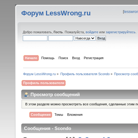
Форум LessWrong.ru
[
lesswro
Добро пожаловать,
Гость
. Пожалуйста,
войдите
или
зарегистрируйтесь
.
Начало
Помощь
Поиск
Вход
Регистрация
Форум LessWrong.ru
»
Профиль пользователя Scondo
»
Просмотр соо
Профиль пользователя
Просмотр сообщений
В этом разделе можно просмотреть все сообщения, сделанные этим п
Сообщения
Темы
Вложения
Сообщения - Scondo