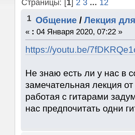
Страницы: [
1
]
2
3
...
12
1
Общение
/
Лекция для
«
:
04 Января 2020, 07:22 »
https://youtu.be/7fDKRQe1
Не знаю есть ли у нас в с
замечательная лекция от
работая с гитарами задум
нас предпочитать одни ги