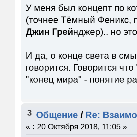
У меня был концепт по к
(точнее Тёмный Феникс,
Джин Грей
нджер).. но эт
И да, о конце света в см
говорится. Говорится что
"конец мира" - понятие р
3
Общение
/
Re: Взаимо
«
:
20 Октября 2018, 11:05 »