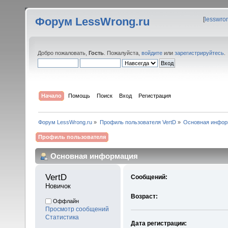
Форум LessWrong.ru
[
lesswro
Добро пожаловать,
Гость
. Пожалуйста,
войдите
или
зарегистрируйтесь
.
Начало
Помощь
Поиск
Вход
Регистрация
Форум LessWrong.ru
»
Профиль пользователя VertD
»
Основная инфор
Профиль пользователя
Основная информация
VertD 
Сообщений:
Новичок
Возраст:
Оффлайн
Просмотр сообщений
Статистика
Дата регистрации: