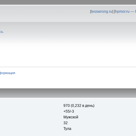
[
lesswrong.ru
] [
hpmor.ru —
сь
.
формация
970 (0,232 в день)
+55/-3
Мужской
32
Тула