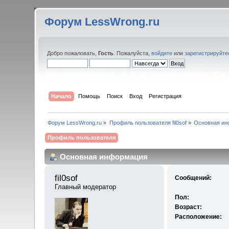
Форум LessWrong.ru
Добро пожаловать,
Гость
. Пожалуйста,
войдите
или
зарегистрируйте
Начало
Помощь
Поиск
Вход
Регистрация
Форум LessWrong.ru
»
Профиль пользователя fil0sof
»
Основная ин
Профиль пользователя
Основная информация
fil0sof 
Сообщений:
Главный модератор
Пол:
Возраст:
Расположение: