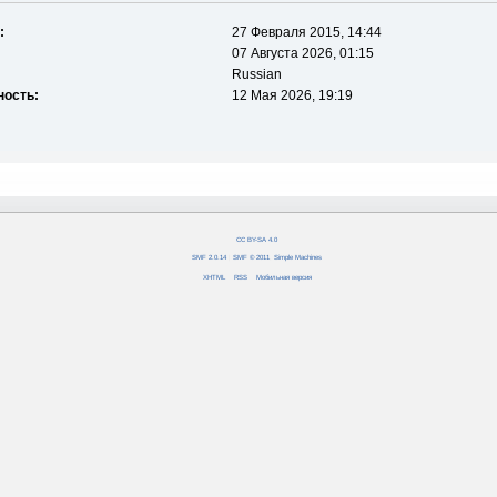
:
27 Февраля 2015, 14:44
07 Августа 2026, 01:15
Russian
ность:
12 Мая 2026, 19:19
CC BY-SA 4.0
SMF 2.0.14
|
SMF © 2011
,
Simple Machines
XHTML
RSS
Мобильная версия