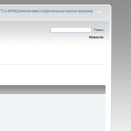
 ГП и МРМ
] [
Умнеем вместе
] [
мобильная версия форума
]
Новости: