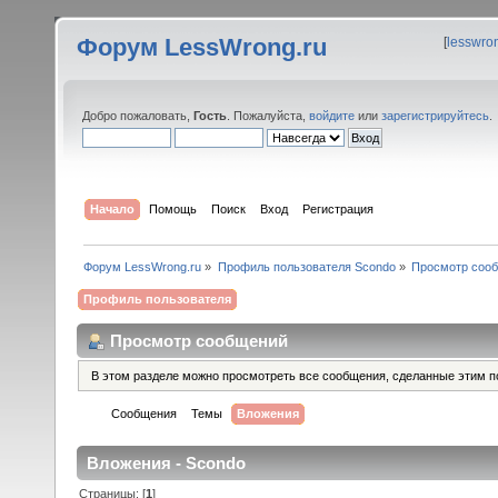
Форум LessWrong.ru
[
lesswro
Добро пожаловать,
Гость
. Пожалуйста,
войдите
или
зарегистрируйтесь
.
Начало
Помощь
Поиск
Вход
Регистрация
Форум LessWrong.ru
»
Профиль пользователя Scondo
»
Просмотр соо
Профиль пользователя
Просмотр сообщений
В этом разделе можно просмотреть все сообщения, сделанные этим п
Сообщения
Темы
Вложения
Вложения - Scondo
Страницы: [
1
]