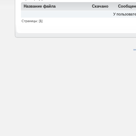
Название файла
Скачано
Сообщен
У пользовате
Страницы: [
1
]
SM